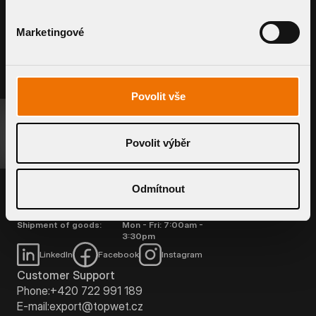
CUSTOM SLEEVE
Marketingové
Povolit vše
REQUEST A SYSTEM
Povolit výběr
TOPWET s. r. o.
Náměstí Viléma Mrštíka 62
664 81 Ostrovačice, Czech Republic
Odmítnout
Customer Support:
Mon - Fri: 7:00am -
3:30pm
Shipment of goods:
Mon - Fri: 7:00am -
3:30pm
LinkedIn
Facebook
Instagram
Customer Support
Phone:
+420 722 991 189
E-mail:
export@topwet.cz