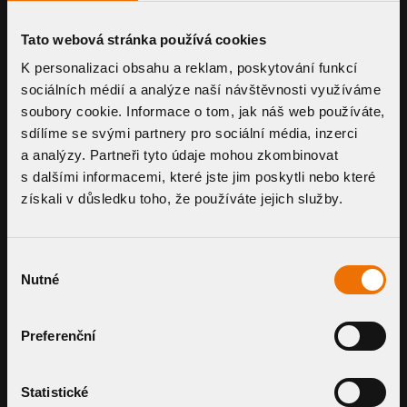
Outlets with BZ marking (without thermal
insulation) are useful for uninsulated structures,
Tato webová stránka používá cookies
gutters or redevelopments when it is necessary
K personalizaci obsahu a reklam, poskytování funkcí
to insert the outlet into the pipe or the hole up
to the neck. In contrast to the standard version
sociálních médií a analýze naší návštěvnosti využíváme
the BZ outlets have lower drain capacity.
soubory cookie. Informace o tom, jak náš web používáte,
sdílíme se svými partnery pro sociální média, inzerci
a analýzy. Partneři tyto údaje mohou zkombinovat
s dalšími informacemi, které jste jim poskytli nebo které
získali v důsledku toho, že používáte jejich služby.
SLEEVE TYPE
clear filtr
Výběr
Nutné
souhlasu
BITUMEN SLEEVE
Preferenční
PVC SLEEVE
Statistické