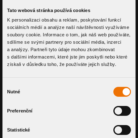
ordinary inspections or maintenance
Tato webová stránka používá cookies
K personalizaci obsahu a reklam, poskytování funkcí
sociálních médií a analýze naší návštěvnosti využíváme
soubory cookie. Informace o tom, jak náš web používáte,
SLEEVE TYPE
sdílíme se svými partnery pro sociální média, inzerci
a analýzy. Partneři tyto údaje mohou zkombinovat
clear filtr
s dalšími informacemi, které jste jim poskytli nebo které
získali v důsledku toho, že používáte jejich služby.
BITUMEN SLEEVE
Výběr
Nutné
PVC SLEEVE
souhlasu
Preferenční
CUSTOM SLEEVE
Statistické
ADD-ONS