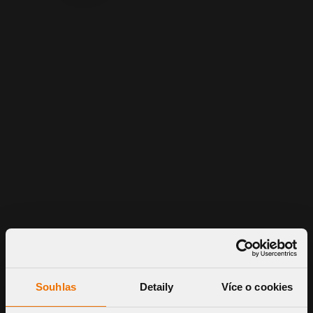
Simple construction for effective
ventilation of double-skin roofs
Fixing points for firm attachment to the
substrate of the upper coating
Integrated waterproof sleeve for reliable
connection to the roofing
Completely new products for professional
termination of sewerage ventilation piping
Applicable for all commonly used DN 50, DN
70, DN 100, DN 125 and DN 150 ventilation
piping
Base plate enables air-tight penetration
through a vapour resistant barrier
Reliable solution for leading cables, hoses
and other media carriers out on the roof
Souhlas
Detaily
Více o cookies
Professional penetration through
waterproof that does not require either