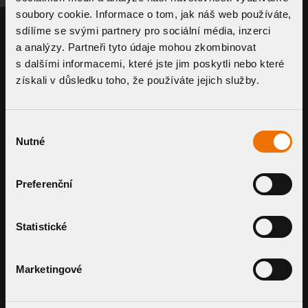
soubory cookie. Informace o tom, jak náš web používáte,
sdílíme se svými partnery pro sociální média, inzerci
a analýzy. Partneři tyto údaje mohou zkombinovat
s dalšími informacemi, které jste jim poskytli nebo které
získali v důsledku toho, že používáte jejich služby.
Výběr
Vertical roof outlet with integrated
Nutné
souhlasu
bitumen sleeve
TW - S BIT
Preferenční
Vertical roof ou
sleeve
TW - S PVC
DETAIL COMPONENT
DETAIL COMPO
Statistické
Marketingové