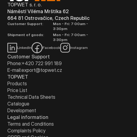
TOPWET s. r. o.
Náměstí Viléma Mrštíka 62
664 81 Ostrovačice, Czech Republic
Customer Support:
Mon - Fri: 7:00am -
3:30pm
Shipment of goods:
Mon - Fri: 7:00am -
3:30pm
LinkedIn
Facebook
Instagram
Customer Support
Phone:
+420 722 991 189
E-mail:
export@topwet.cz
TOPWET
Products
Price List
Technical Data Sheets
Catalogue
Development
Legal information
Terms and Conditions
Complaints Policy