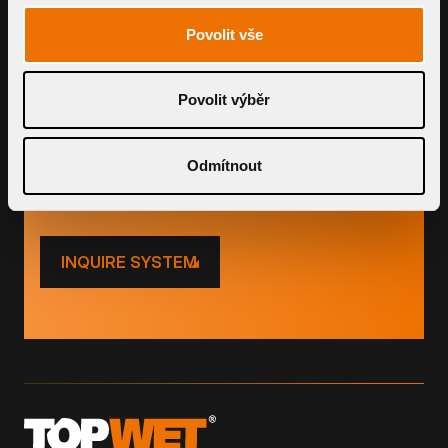
Povolit vše
PRODUCTS
Povolit výběr
Use our smart tools to calculate price
and flow
Odmítnout
INQUIRE SYSTEM