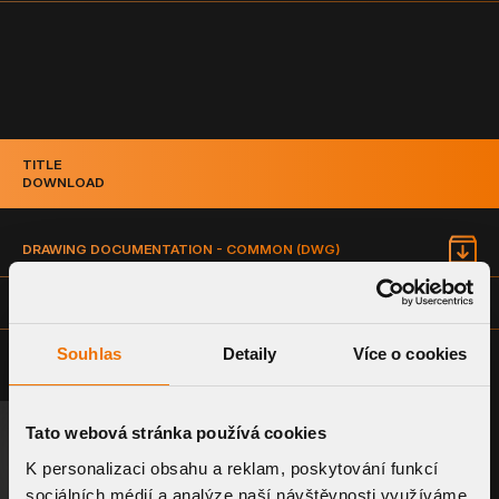
TITLE
DOWNLOAD
DRAWING DOCUMENTATION - COMMON (DWG)
TECHNICAL DRAWING OF THE PRODUCT (PDF)
Souhlas
Detaily
Více o cookies
Tato webová stránka používá cookies
REQUEST A SYSTEM
RELATED PRODUCTS
K personalizaci obsahu a reklam, poskytování funkcí
sociálních médií a analýze naší návštěvnosti využíváme