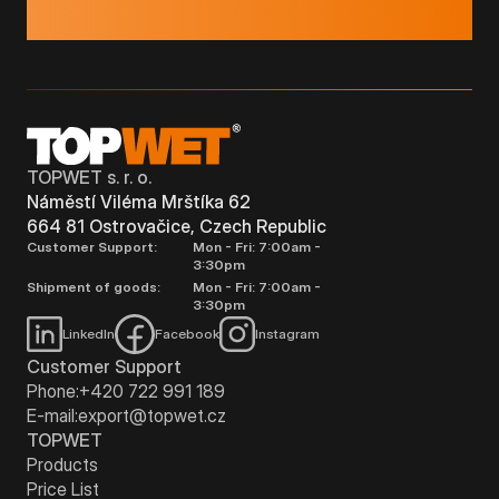
TOPWET s. r. o.
Náměstí Viléma Mrštíka 62
664 81 Ostrovačice, Czech Republic
Customer Support:
Mon - Fri: 7:00am -
3:30pm
Shipment of goods:
Mon - Fri: 7:00am -
3:30pm
LinkedIn
Facebook
Instagram
Customer Support
Phone:
+420 722 991 189
E-mail:
export@topwet.cz
TOPWET
Products
Price List