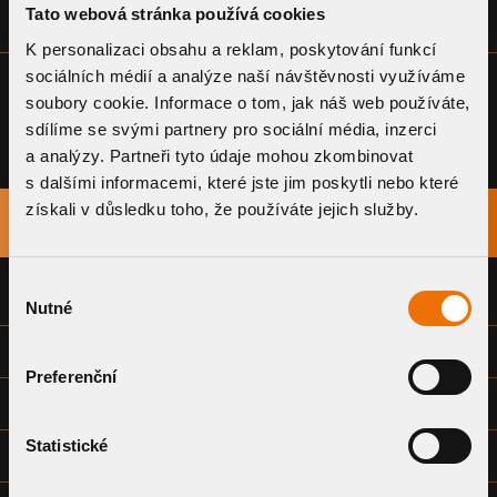
Tato webová stránka používá cookies
TWJ(E), TW(E) SAN 160
BIT
SVISLÉ
DN 150
K personalizaci obsahu a reklam, poskytování funkcí
sociálních médií a analýze naší návštěvnosti využíváme
soubory cookie. Informace o tom, jak náš web používáte,
sdílíme se svými partnery pro sociální média, inzerci
a analýzy. Partneři tyto údaje mohou zkombinovat
s dalšími informacemi, které jste jim poskytli nebo které
získali v důsledku toho, že používáte jejich služby.
TITLE
DOWNLOAD
Výběr
DECLARATION OF CONFORMITY
Nutné
souhlasu
TECHNICAL DATA SHEET
Preferenční
INSTALLATION INSTRUCTIONS
Statistické
DRAWING DOCUMENTATION - COMMON (DWG)