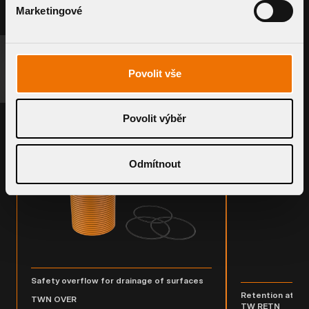
Marketingové
REQUEST A SYSTEM
RELATED PRODUCTS
Povolit vše
Povolit výběr
Odmítnout
Safety overflow for drainage of surfaces
Retention atta
TWN OVER
TW RETN