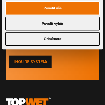
Povolit vše
PRODUCTS
Povolit výběr
Use our smart tools to calculate price
and flow
Odmítnout
INQUIRE SYSTEM