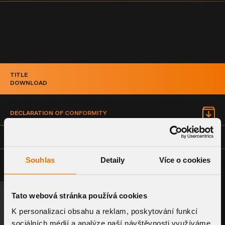
TITLE
DOWNLOAD
DECLARATION OF CONFORMITY
TECHNICAL DATA SHEET
Souhlas
Detaily
Více o cookies
Tato webová stránka používá cookies
REQUEST A SYSTEM
RELATED PRODUCTS
K personalizaci obsahu a reklam, poskytování funkcí
sociálních médií a analýze naší návštěvnosti využíváme