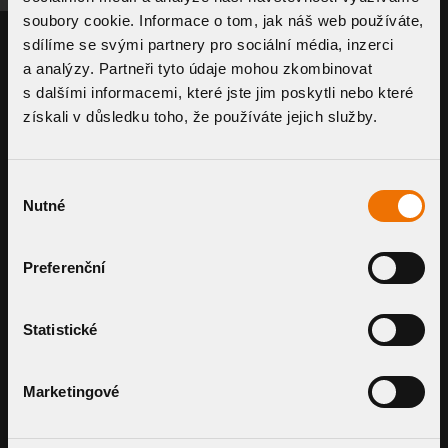
soubory cookie. Informace o tom, jak náš web používáte,
sdílíme se svými partnery pro sociální média, inzerci
a analýzy. Partneři tyto údaje mohou zkombinovat
s dalšími informacemi, které jste jim poskytli nebo které
získali v důsledku toho, že používáte jejich služby.
Výběr
Vertical roof outlet with integrated
Nutné
souhlasu
bitumen sleeve
TW - S BIT
Preferenční
Vertical roof ou
sleeve
TW - S PVC
DETAIL COMPONENT
DETAIL COMPO
Statistické
Marketingové