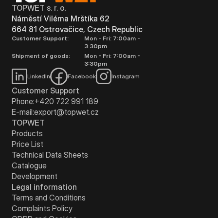
TOPWET s. r. o.
Náměstí Viléma Mrštíka 62
664 81 Ostrovačice, Czech Republic
Customer Support:
Mon - Fri: 7:00am -
3:30pm
Shipment of goods:
Mon - Fri: 7:00am -
3:30pm
LinkedIn
Facebook
Instagram
Customer Support
Phone:
+420 722 991 189
E-mail:
export@topwet.cz
TOPWET
Products
Price List
Technical Data Sheets
Catalogue
Development
Legal information
Terms and Conditions
Complaints Policy