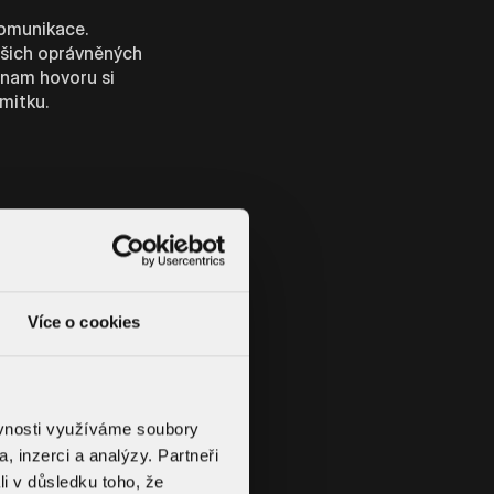
omunikace.
ašich oprávněných
znam hovoru si
mitku.
za účelem realizace
anému dopravci, který
Více o cookies
 osobním odběru,
vašim platebním
ednávku dokončit.
ěvnosti využíváme soubory
em je nezbytnost
, inzerci a analýzy. Partneři
li v důsledku toho, že