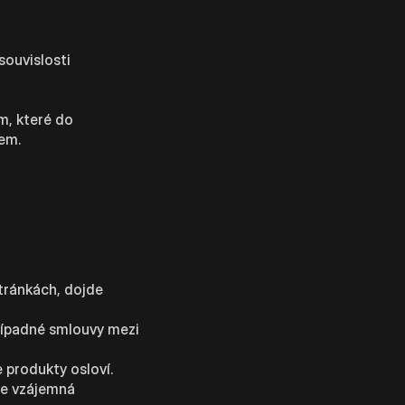
ouvislosti
m, které do
em.
tránkách, dojde
případné smlouvy mezi
 produkty osloví.
že vzájemná