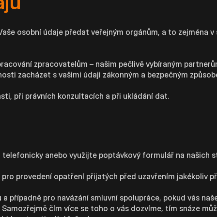
ajů
še osobní údaje předat veřejným orgánům, a to zejména v s
pracování zpracovatelům – našim pečlivě vybíraným partnerů
pnosti zacházet s vašimi údaji zákonným a bezpečným způsob
, při právních konzultacích a při ukládání dat.
telefonicky anebo využijte poptávkový formulář na našich s
 pro provedení opatření přijatých před uzavřením jakékoliv 
 a případně pro navázání smluvní spolupráce, pokud vás naše
. Samozřejmě čím více se toho o vás dozvíme, tím snáze mů