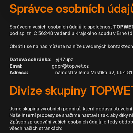
Správce osobních údaj
Správcem vašich osobních údajů je společnost
TOPWET s.
pod sp. zn. C 56248 vedená u Krajského soudu v Brně (dá
Obrátit se na nás můžete na níže uvedených kontaktech
Datová schránka:
yj47upz
Emai:
gdpr@topwet.cz
Adresa:
náměstí Viléma Mrštíka 62, 664 81 O
Divize skupiny TOPWE
Jsme skupina výrobních podniků, která dodává stavební p
Naše interní procesy se snažíme nastavit tak, aby díky 
Způsob zpracování vašich osobních údajů je tedy obdobn
všech našich stránkách: