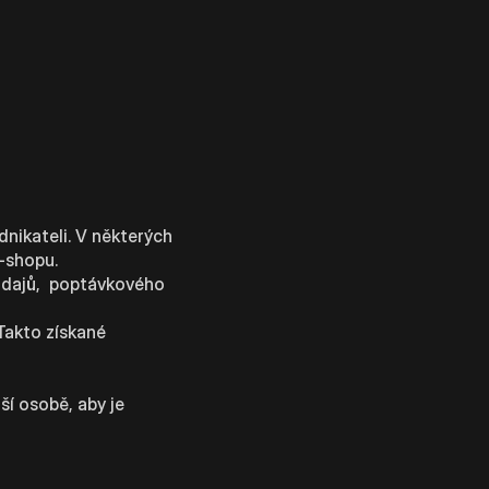
dnikateli. V některých
e-shopu.
 údajů, poptávkového
 Takto získané
í osobě, aby je