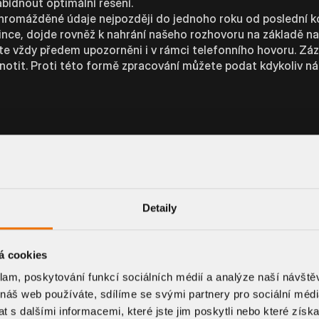
ídnout optimální řešení.
romážděné údaje nejpozději do jednoho roku od poslední k
lince, dojde rovněž k nahrání našeho rozhovoru na základě n
ete vždy předem upozorněni i v rámci telefonního hovoru. Zá
otit. Proti této formě zpracování můžete podat kdykoliv ná
 produkty, bude nezbytné zpracovat vámi poskytnuté údaje 
nezbytné pro splnění našich smluvních povinností.
y. Pokud nevyberete osobní odběr, předáme vaše údaje vybr
Detaily
dresu.
ůsobů úhrady. Pokud nebudete platit na dobírku či hotově při
y či jiného způsobu online úhrady. My s v takovém případě k 
á cookies
m smluvním požadavkem – bez jejich vyplnění není možné obj
klam, poskytování funkcí sociálních médií a analýze naší návšt
a to po dobu vyplývající z platných právních předpisů. Důvod
 náš web používáte, sdílíme se svými partnery pro sociální média
 s dalšími informacemi, které jste jim poskytli nebo které získa