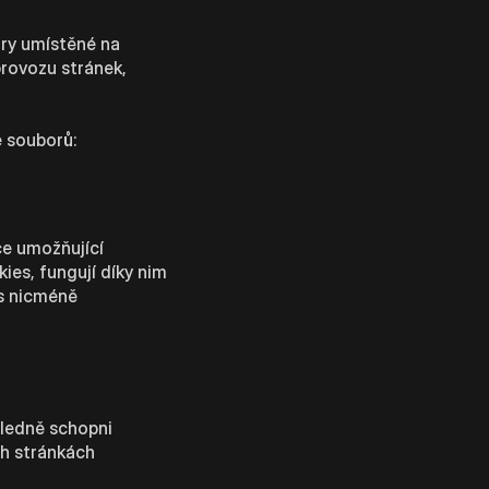
ory umístěné na
provozu stránek,
e souborů:
ce umožňující
ies, fungují díky nim
ás nicméně
sledně schopni
h stránkách