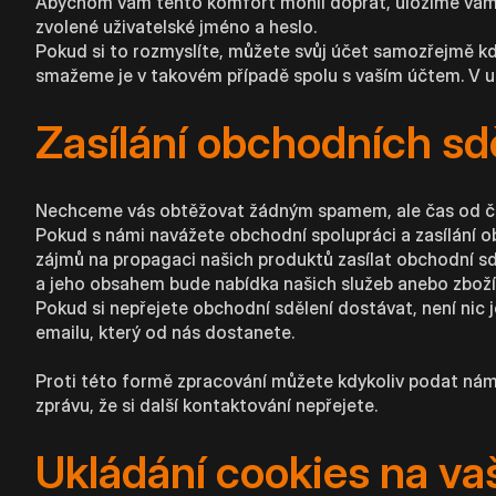
Abychom vám tento komfort mohli dopřát, uložíme vámi 
zvolené uživatelské jméno a heslo.
Pokud si to rozmyslíte, můžete svůj účet samozřejmě kd
smažeme je v takovém případě spolu s vaším účtem. V už
Zasílání obchodních sd
Nechceme vás obtěžovat žádným spamem, ale čas od ča
Pokud s námi navážete obchodní spolupráci a zasílání
zájmů na propagaci našich produktů zasílat obchodní s
a jeho obsahem bude nabídka našich služeb anebo zboží
Pokud si nepřejete obchodní sdělení dostávat, není nic
emailu, který od nás dostanete.
Proti této formě zpracování můžete kdykoliv podat nám
zprávu, že si další kontaktování nepřejete.
Ukládání cookies na va