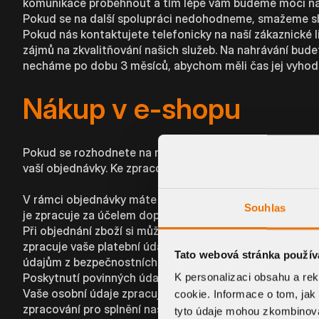
komunikace proběhnout a tím lépe vám budeme moci nab
Pokud se na další spolupráci nedohodneme, smažeme sh
Pokud nás kontaktujete telefonicky na naší zákaznické 
zájmů na zkvalitňování našich služeb. Na nahrávání bud
necháme po dobu 3 měsíců, abychom měli čas jej vyhodn
Nákup v e-shopu
Pokud se rozhodnete na našich stránkách nakoupit naše
vaší objednávky. Ke zpracování tedy dojde, neboť je to 
V rámci objednávky máte možnost zvolit způsob doprav
Souhlas
je zpracuje za účelem dopravy zboží na vámi uvedenou a
Při objednání zboží si můžete dále zvolit některý ze zp
zpracuje vaše platební údaje poskytovatel platební brán
Tato webová stránka použív
údajům z bezpečnostních důvodů vůbec nedostaneme.
Poskytnutí povinných údajů v rámci objednávky je naší
K personalizaci obsahu a re
Vaše osobní údaje zpracujeme dále v našem účetnictví, 
cookie. Informace o tom, jak
zpracování pro splnění našich zákonných povinností.
tyto údaje mohou zkombinovat