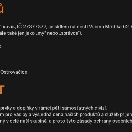
ů
 r. o.,
IČ 27377377, se sídlem náměstí Viléma Mrštíka 62, 
le také jen jako „my“ nebo „správce“).
:
strovačice
T
rvky a doplňky v rámci pěti samostatných divizí.
nim pro vás byla výsledná cena našich produktů a služeb pří
ý v celé naší skupině, a proto tyto zásady ochrany osobních