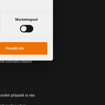
lem ochrany našich
Marketingové
oskytnuté osobní
práce.
orgánů.
Povolit vše
v účetní a daňové
 na ochranu našich
kovém případě si vás