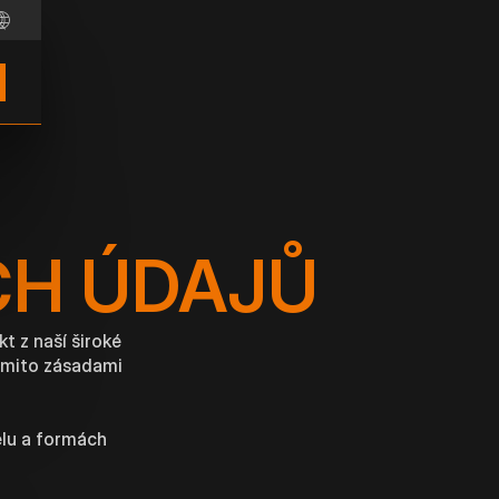
CH ÚDAJŮ
t z naší široké
těmito zásadami
elu a formách