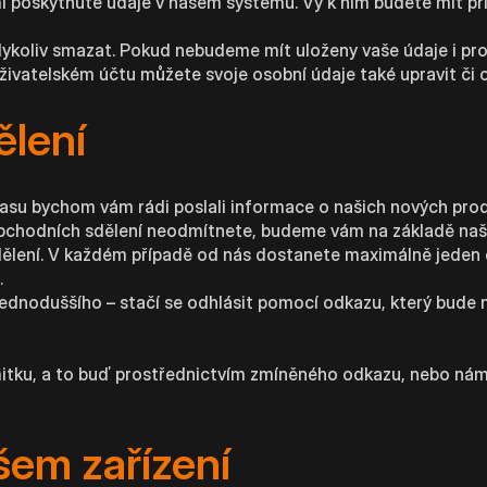
poskytnuté údaje v našem systému. Vy k nim budete mít pří
ykoliv smazat. Pokud nebudeme mít uloženy vaše údaje i pro
ivatelském účtu můžete svoje osobní údaje také upravit či o
ělení
su bychom vám rádi poslali informace o našich nových pro
 obchodních sdělení neodmítnete, budeme vám na základě na
dělení. V každém případě od nás dostanete maximálně jeden
.
 jednoduššího – stačí se odhlásit pomocí odkazu, který bude
itku, a to buď prostřednictvím zmíněného odkazu, nebo nám
šem zařízení