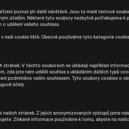
ízení poznat při další návštěvě. Jsou to malé textové soub
dílným účelům. Některé tyto soubory nezbytně potřebujeme k 
m o udělení vašeho souhlasu.
v naší cookie liště. Obecně používáme tyto kategorie cooki
ch stránek. V těchto souborech se ukládají například informa
, zda jste nám udělili souhlas s ukládáním dalších typů cook
 není podmíněno vaším souhlasem. Tyto soubory cookies o v
gové účely.
ní našich stránek. Z jejich anonymizovaných výstupů jsme ná
jete. Získané informace používáme k tomu, abyste na našic