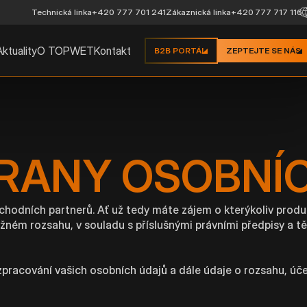
Technická linka
+420 777 701 241
Zákaznická linka
+420 777 717 116
Aktuality
O TOPWET
Kontakt
B2B PORTÁL
ZEPTEJTE SE NÁS
RANY OSOBNÍ
chodních partnerů. Ať už tedy máte zájem o kterýkoliv produk
žném rozsahu, v souladu s příslušnými právními předpisy a 
zpracování vašich osobních údajů a dále údaje o rozsahu, úč