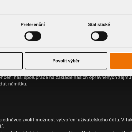
i ponecháme ještě po dobu běhu promlčecí doby, a to za úče
ykoliv podat námitku.
Preferenční
Statistické
a jakékoliv formě obchodní spolupráce, zpracujeme vámi p
pracování osobních údajů je nezbytnou podmínkou naší spolu
lem osobní údaje vašich zaměstnanců či členů statutárních 
Povolit výběr
 účelem splnění našich zákonných povinností, a to zejména 
dobu vyplývajících z právních předpisů.
nčení naší spolupráce na základě našich oprávněných zájmů
dat námitku.
jednávce zvolit možnost vytvoření uživatelského účtu. V ta
í.