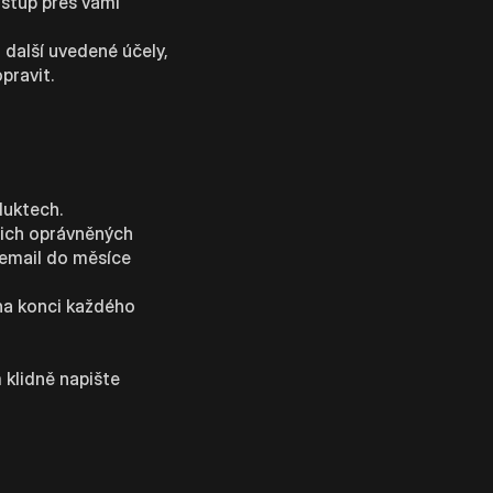
stup přes vámi
 další uvedené účely,
pravit.
duktech.
šich oprávněných
 email do měsíce
 na konci každého
 klidně napište