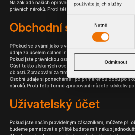
Na základě našich oprávněných zájmů si osobní údaje s
používáte jejich služby.
právních nároků. Proti této formě zpracování můžete kd
Výběr
Obchodní spolupráce
Nutné
souhlasu
PPokud se s vámi jako s velkoodběratelem dohodneme n
údaje za účelem splnění našich smluvních povinností. Z
Pokud jste právnickou osobou, zpracujeme za tímto úče
Odmítnout
Část takto získaných osobních údajů zpracujeme také za
oblasti. Zpracování za tímto účelem bude prováděno po 
Osobní údaje si ponecháme i po přiměřenou dobu po sko
nároků. Proti této formě zpracování můžete kdykoliv po
Uživatelský účet
Pokud jste naším pravidelným zákazníkem, můžete při ob
budeme pamatovat a příště budete mít nákup jednodušš