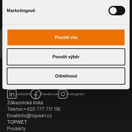
Marketingové
Povolit vše
POPTAT SYSTÉM
TOPWET s. r. o.
Povolit výběr
Náměstí Viléma Mrštíka 62
664 81 Ostrovačice, Česká Republika
Zákaznická podpora:
Po - Pá: 7:00 - 15:30
hod
Odmítnout
Expedice zboží:
Po - Pá: 7:00 - 15:30
hod
LinkedIn
Facebook
Instagram
Zákaznická linka
Telefon:
+420 777 717 116
Email:
info@topwet.cz
TOPWET
Produkty