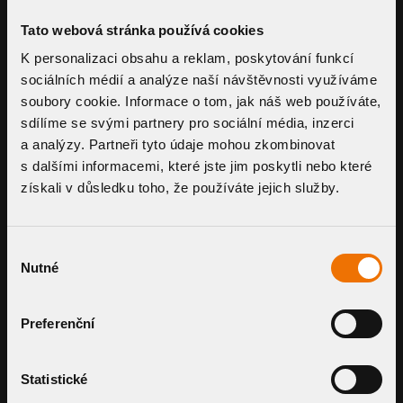
Tato webová stránka používá cookies
K personalizaci obsahu a reklam, poskytování funkcí
sociálních médií a analýze naší návštěvnosti využíváme
TYP MANŽETY
soubory cookie. Informace o tom, jak náš web používáte,
sdílíme se svými partnery pro sociální média, inzerci
Zrušit filtry
a analýzy. Partneři tyto údaje mohou zkombinovat
s dalšími informacemi, které jste jim poskytli nebo které
BITUMENOVÁ MANŽETA
získali v důsledku toho, že používáte jejich služby.
Výběr
PVC MANŽETA
Nutné
souhlasu
MANŽETA NA ZAKÁZKU
Preferenční
Statistické
DOPLŇKY