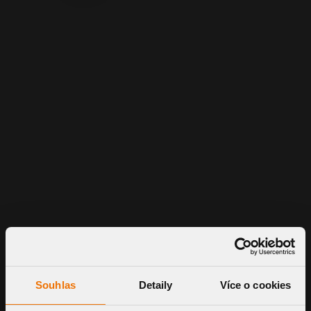
Jednoduchá konstrukce pro účinné
provětrávání dvouplášťových střech
Kotvící body pro pevné zakotvení do nosné
konstrukce horního pláště
Integrovaná manžeta hydroizolace pro
spolehlivé napojení na krytinu střechy
Zcela nové výrobky pro profesionální
ukončení odvětrávacích potrubí kanalizace
Použitelné pro všechna běžně používaná
odvětrávací potrubí DN 50, DN 70, DN 100
a DN 125
Základová deska umožňuje vzduchotěsný
prostup parotěsnou zábranou
Spolehlivé řešení pro vyvedení kabelů, hadic
a jiných nosičů médií na střechu
Souhlas
Detaily
Více o cookies
Profesionální prostup hydroizolací
nevyžadující pravidelné kontroly ani údržbu