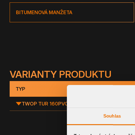
BITUMENOVÁ MANŽETA
VARIANTY PRODUKTU
TYP
TWOP TUR 160
PVC
Souhlas