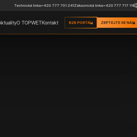
Technická linka
+420 777 701 241
Zákaznická linka
+420 777 717 116
Aktuality
O TOPWET
Kontakt
B2B PORTÁL
ZEPTEJTE SE NÁS
VENTILAČNÍ
TWOP TUR PVC
Popis:
Ventilační turbína TOPWET
na bázi PVC. Výška nad iz