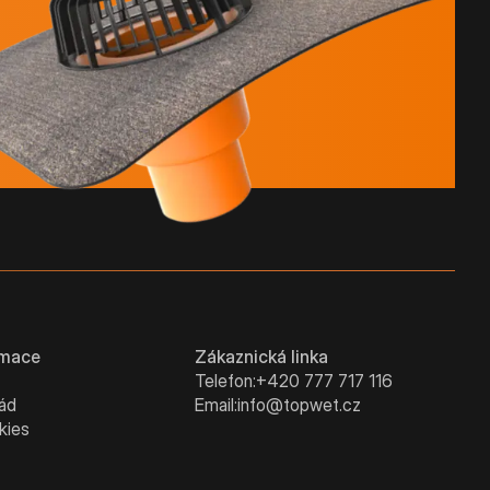
rmace
Zákaznická linka
Telefon:
+420 777 717 116
řád
Email:
info@topwet.cz
kies