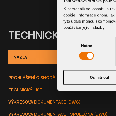
Tato webová stránka použív
K personalizaci obsahu a re
cookie. Informace o tom, jak
tyto údaje mohou zkombinovat
používáte jejich služby.
TECHNICKÉ INFORMA
Výběr
Nutné
souhlasu
NÁZEV
PROHLÁŠENÍ O SHODĚ
Odmítnout
TECHNICKÝ LIST
VÝKRESOVÁ DOKUMENTACE (DWG)
VÝKRESOVÁ DOKUMENTACE - SPOLEČNÁ (DWG)