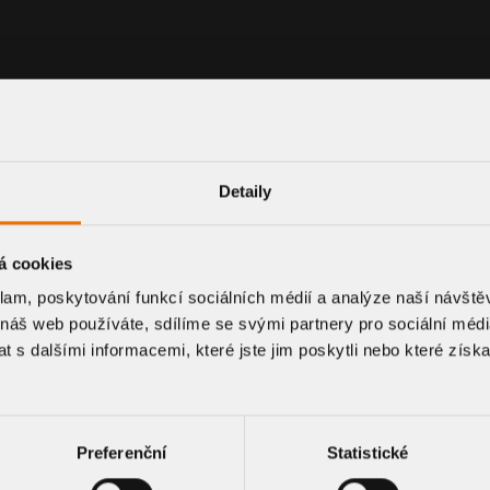
a DN 150
Doplňkový typ – vodorov
Přímé napojení na v
Snížená stavební výš
Detaily
á cookies
POPTAT PRODUKT
klam, poskytování funkcí sociálních médií a analýze naší návšt
 náš web používáte, sdílíme se svými partnery pro sociální média
 s dalšími informacemi, které jste jim poskytli nebo které získa
Preferenční
Statistické