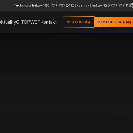
Technická linka
+420 777 701 241
Zákaznická linka
+420 777 717 116
Aktuality
O TOPWET
Kontakt
B2B PORTÁL
ZEPTEJTE SE NÁS
STŘEŠNÍ VP
Základní typ – svislá stř
Dvoustěnná konstruk
Integrovaná manžeta 
zábrany
Ochranný koš součás
Přímé napojení na sv