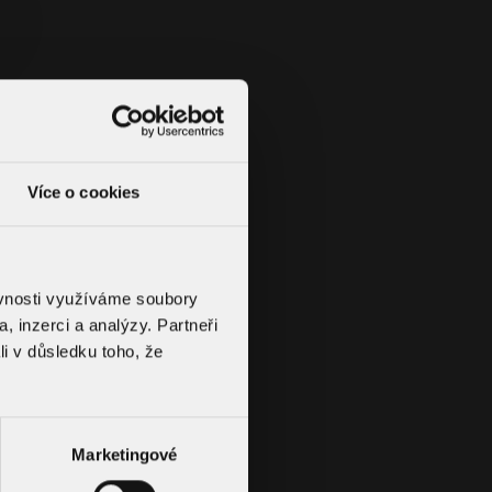
ná střešní vpust
odorovné potrubí průměrů DN 70, DN 100 a DN 125
ka pro zateplené střechy
Více o cookies
ěvnosti využíváme soubory
, inzerci a analýzy. Partneři
li v důsledku toho, že
Zrušit filtry
Marketingové