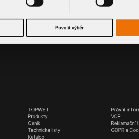
PVC MANŽETA
Povolit výběr
TOPWET
Právní info
Produkty
VOP
Ceník
Reklamační 
Technické listy
GDPR a Coo
Katalog