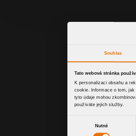
Souhlas
Tato webová stránka použív
K personalizaci obsahu a re
cookie. Informace o tom, jak
tyto údaje mohou zkombinovat
používáte jejich služby.
TYP MANŽETY
Výběr
Nutné
souhlasu