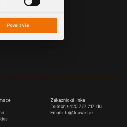
MANŽETA NA ZAKÁZKU
Povolit vše
rmace
Zákaznická linka
Telefon:
+420 777 717 116
řád
Email:
info@topwet.cz
kies