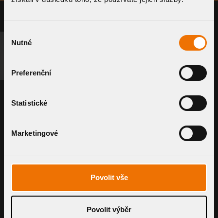
Výběr
Nutné
souhlasu
POPTAT SYSTÉM
SOUVISEJÍCÍ PRODUKTY
Preferenční
Statistické
Marketingové
Svislá střešní v
bitumenovou m
Povolit vše
Povolit výběr
TW - S BIT