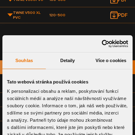
TWNE V500 XL
PDF
120-500
PVC
Souhlas
Detaily
Více o cookies
NÁZEV
STÁHNOUT
Tato webová stránka používá cookies
PROHLÁŠENÍ O SHODĚ
K personalizaci obsahu a reklam, poskytování funkcí
sociálních médií a analýze naší návštěvnosti využíváme
TECHNICKÝ LIST
soubory cookie. Informace o tom, jak náš web používáte,
sdílíme se svými partnery pro sociální média, inzerci
MONTÁŽNÍ NÁVOD
a analýzy. Partneři tyto údaje mohou zkombinovat
s dalšími informacemi, které jste jim poskytli nebo které
VÝKRESOVÁ DOKUMENTACE - SPOLEČNÁ (DWG)
získali v důsledku toho, že používáte jejich služby.