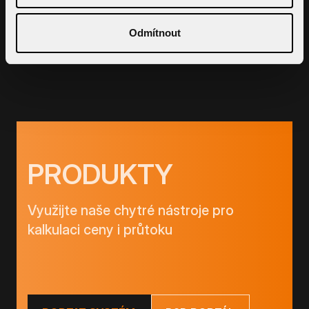
Svislá střešní vpust s integrovanou
manžetou na zakázku
TW - S ___
Odmítnout
DETAIL KOMPONENTU
DETAIL KOMPO
PRODUKTY
Využijte naše chytré nástroje pro
kalkulaci ceny i průtoku