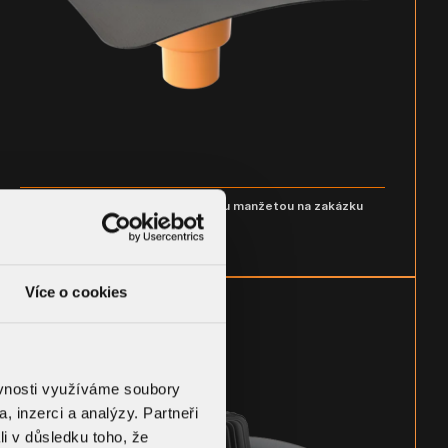
Svislá střešní vpust s integrovanou manžetou na zakázku
TW - S ___
DETAIL KOMPONENTU
Více o cookies
ěvnosti využíváme soubory
, inzerci a analýzy. Partneři
li v důsledku toho, že