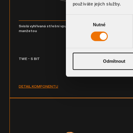
používáte jejich služby.
Výběr
Nutné
souhlasu
Svislá vyhřívaná střešní vpust s integrovanou bitumenovou
manžetou
TWE - S BIT
Odmítnout
DETAIL KOMPONENTU