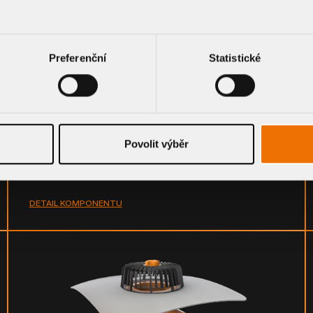
Preferenční
Statistické
Svislá vyhřívaná střešní vpust s integrovanou PVC manžetou
TWE - S PVC
Povolit výběr
DETAIL KOMPONENTU