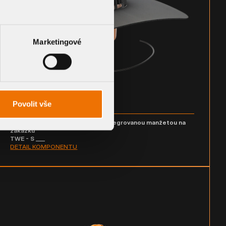
Marketingové
Povolit vše
Svislá vyhřívaná střešní vpust s integrovanou manžetou na
zakázku
TWE - S ___
DETAIL KOMPONENTU