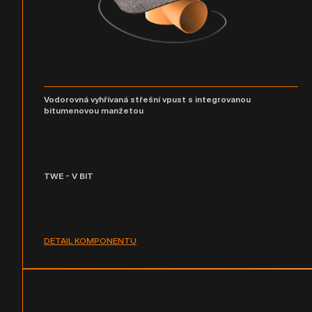
Vodorovná vyhřívaná střešní vpust s integrovanou
bitumenovou manžetou
TWE - V BIT
DETAIL KOMPONENTU