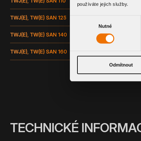
TWJ(E), TW(E) SAN 110
SVISLÉ
používáte jejich služby.
TWJ(E), TW(E) SAN 125
SVISLÉ
Výběr
Nutné
souhlasu
TWJ(E), TW(E) SAN 140
SVISLÉ
TWJ(E), TW(E) SAN 160
SVISLÉ
Odmítnout
TECHNICKÉ INFORMA