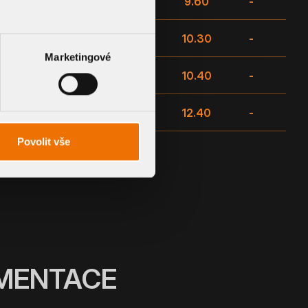
5.50
7.30
-
9.60
-
5.50
8.10
-
10.30
-
Marketingové
5.50
8.20
-
10.40
-
5.40
9.00
-
12.40
-
Povolit vše
UMENTACE