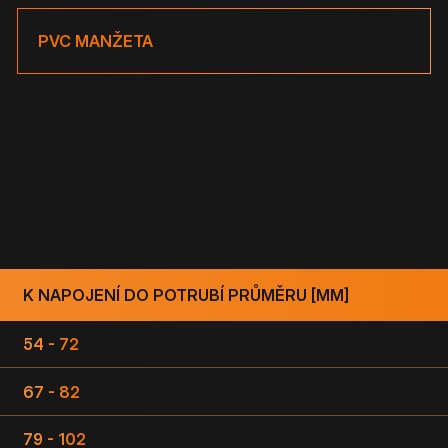
PVC MANŽETA
K NAPOJENÍ DO POTRUBÍ PRŮMĚRU [MM]
54 - 72
67 - 82
79 - 102