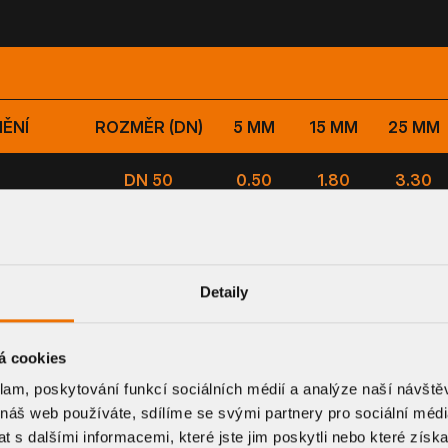
ĚNÍ
ROZMĚR (DN)
5 MM
15 MM
25 MM
DN 50
0.50
1.80
3.30
DN 63
0.50
1.80
3.20
DN 70
0.60
1.90
3.30
Detaily
DN 90
0.60
1.80
3.50
á cookies
klam, poskytování funkcí sociálních médií a analýze naší návšt
DN 100
0.60
1.80
3.50
 náš web používáte, sdílíme se svými partnery pro sociální média
 s dalšími informacemi, které jste jim poskytli nebo které získa