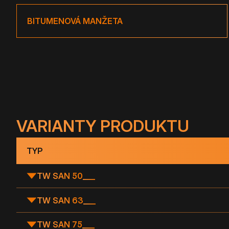
BITUMENOVÁ MANŽETA
VARIANTY PRODUKTU
TYP
TW SAN 50
___
TW SAN 63
___
TW SAN 75
___