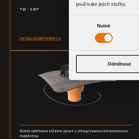
používáte jejich služby.
TW - S BIT
Výběr
Nutné
souhlasu
DETAIL KOMPONENTU
Odmítnout
Svislá vyhřívaná střešní vpust s integrovanou bitumenovou
manžetou