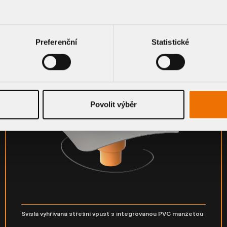
Svislá střešní vpust s integrovanou PVC manžetou
TW - S PVC
Preferenční
Statistické
DETAIL KOMPONENTU
Povolit výběr
Svislá vyhřívaná střešní vpust s integrovanou PVC manžetou