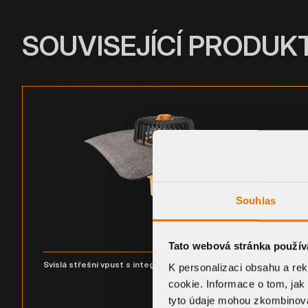
SOUVISEJÍCÍ PRODUK
Souhlas
Tato webová stránka použív
Svislá střešní vpust s integrovanou bitumenovou manžetou
K personalizaci obsahu a re
cookie. Informace o tom, jak
tyto údaje mohou zkombinovat