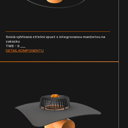
Svislá vyhřívaná střešní vpust s integrovanou manžetou na
zakázku
TWE - S ___
DETAIL KOMPONENTU