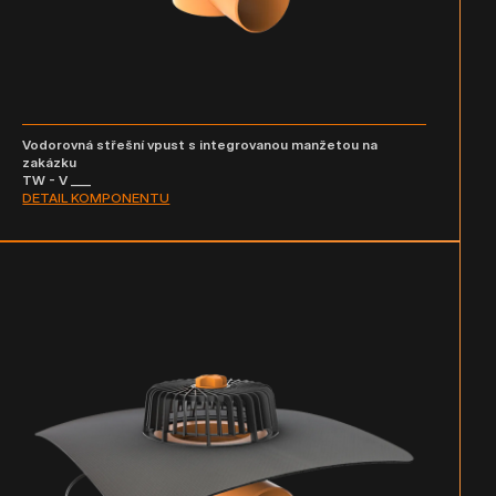
Vodorovná střešní vpust s integrovanou manžetou na
zakázku
TW - V ___
DETAIL KOMPONENTU