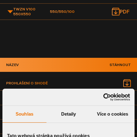
TWZN V100
PDF
550/550/100
550X550
NÁZEV
STÁHNOUT
PROHLÁŠENÍ O SHODĚ
TECHNICKÝ LIST
MONTÁŽNÍ NÁVOD
Souhlas
Detaily
Více o cookies
VÝKRESOVÁ DOKUMENTACE - SPOLEČNÁ (DWG)
Tato webová stránka používá cookies