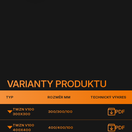
Popis:
Základní sada čtyř lamel pro zvýšení šachty
o 100 mm, spojovací materiál je součástí balení.
VARIANTY PRODUKTU
TYP
ROZMĚR MM
TECHNICKÝ VÝKRES
TWZN V100
PDF
300/300/100
300X300
TWZN V100
PDF
400/400/100
400X400