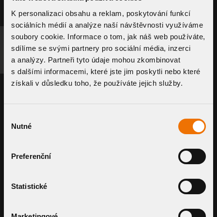
K personalizaci obsahu a reklam, poskytování funkcí
sociálních médií a analýze naší návštěvnosti využíváme
soubory cookie. Informace o tom, jak náš web používáte,
sdílíme se svými partnery pro sociální média, inzerci
POPTAT SYSTÉM
SOUVISEJÍCÍ PRODUKTY
a analýzy. Partneři tyto údaje mohou zkombinovat
s dalšími informacemi, které jste jim poskytli nebo které
získali v důsledku toho, že používáte jejich služby.
Výběr
Nutné
souhlasu
Preferenční
Šachta pro zelené střechy – perforované
Šachta pro zele
víko
víko
Statistické
TWZ
TWZF
DETAIL KOMPONENTU
DETAIL KOMPO
Marketingové