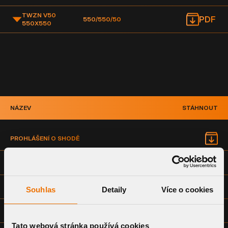
TWZN V50
PDF
550/550/50
550X550
NÁZEV
STÁHNOUT
PROHLÁŠENÍ O SHODĚ
TECHNICKÝ LIST
MONTÁŽNÍ NÁVOD
Souhlas
Detaily
Více o cookies
VÝKRESOVÁ DOKUMENTACE - SPOLEČNÁ (DWG)
Tato webová stránka používá cookies