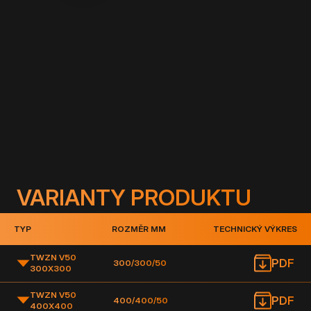
Popis:
Doplňková sada čtyř lamel pro zvýšení šachty
o 50 mm, spojovací materiál je součástí balení.
VARIANTY PRODUKTU
TYP
ROZMĚR MM
TECHNICKÝ VÝKRES
TWZN V50
PDF
300/300/50
300X300
TWZN V50
PDF
400/400/50
400X400