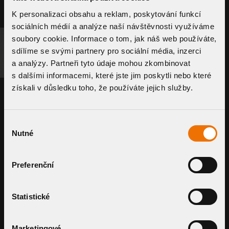
K personalizaci obsahu a reklam, poskytování funkcí
sociálních médií a analýze naší návštěvnosti využíváme
soubory cookie. Informace o tom, jak náš web používáte,
sdílíme se svými partnery pro sociální média, inzerci
POPTAT SYSTÉM
SOUVISEJÍCÍ PRODUKTY
a analýzy. Partneři tyto údaje mohou zkombinovat
s dalšími informacemi, které jste jim poskytli nebo které
získali v důsledku toho, že používáte jejich služby.
Výběr
Nutné
souhlasu
Preferenční
Šachta pro zelené střechy – perforované
Šachta pro zele
víko
víko
Statistické
TWZ
TWZF
DETAIL KOMPONENTU
DETAIL KOMPO
Marketingové