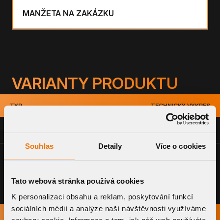
MANŽETA NA ZAKÁZKU
VARIANTY PRODUKTU
TYP
TECHNICKÝ VÝKRES
TWOP TUR 160
PDF
DN 160
___
Souhlas
Detaily
Více o cookies
Tato webová stránka používá cookies
K personalizaci obsahu a reklam, poskytování funkcí
sociálních médií a analýze naší návštěvnosti využíváme
NÁZEV
STÁHNOUT