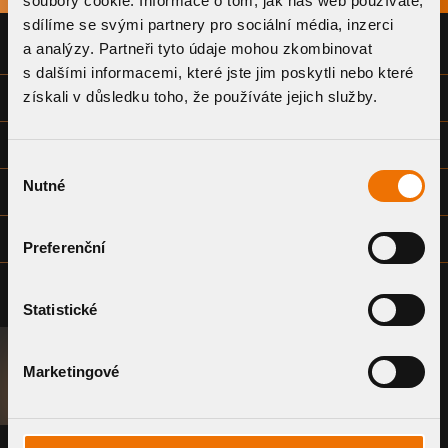
soubory cookie. Informace o tom, jak náš web používáte,
sdílíme se svými partnery pro sociální média, inzerci
a analýzy. Partneři tyto údaje mohou zkombinovat
PROHLÁŠENÍ O SHODĚ
s dalšími informacemi, které jste jim poskytli nebo které
získali v důsledku toho, že používáte jejich služby.
TECHNICKÝ LIST
VÝKRESOVÁ DOKUMENTACE (DWG)
Výběr
Nutné
souhlasu
VÝKRESOVÁ DOKUMENTACE - SPOLEČNÁ (DWG)
TECHNICKÝ VÝKRES PRODUKTU (PDF)
Preferenční
Statistické
Marketingové
POPTAT SYSTÉM