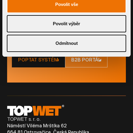
PRODUKTY
Povolit vše
Využijte naše chytré nástroje pro
kalkulaci ceny i průtoku
Povolit výběr
Odmítnout
POPTAT SYSTÉM
B2B PORTÁL
TOPWET s. r. o.
Náměstí Viléma Mrštíka 62
664 81 Ostrovačice, Česká Republika