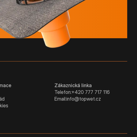
rmace
Zákaznická linka
Telefon:
+420 777 717 116
řád
Email:
info@topwet.cz
kies