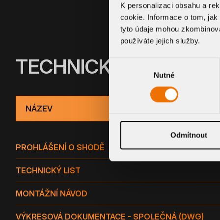
K personalizaci obsahu a re
cookie. Informace o tom, jak
tyto údaje mohou zkombinovat
používáte jejich služby.
TECHNICKÉ INFORMA
Výběr
Nutné
souhlasu
NÁZEV
Odmítnout
PROHLÁŠENÍ O SHODĚ
TECHNICKÝ LIST
MONTÁŽNÍ NÁVOD
VÝKRESOVÁ DOKUMENTACE - SPOLEČNÁ (DWG)