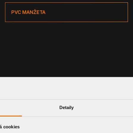
PVC MANŽETA
DN 150
Detaily
á cookies