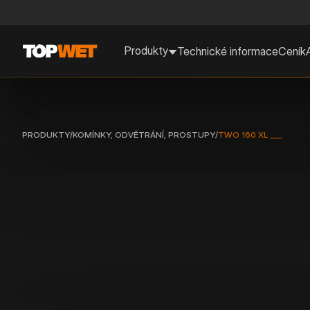
Produkty
Technické informace
Ceník
PRODUKTY
/
KOMÍNKY, ODVĚTRÁNÍ, PROSTUPY
/
TWO 160 XL ___