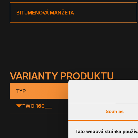
BITUMENOVÁ MANŽETA
VARIANTY PRODUKTU
TYP
TWO 160
___
Souhlas
Tato webová stránka použív