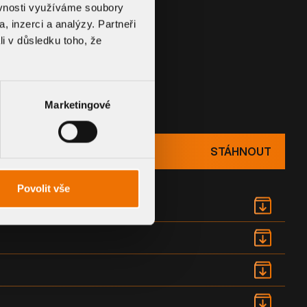
ěvnosti využíváme soubory
, inzerci a analýzy. Partneři
li v důsledku toho, že
UMENTACE
Marketingové
STÁHNOUT
Povolit vše