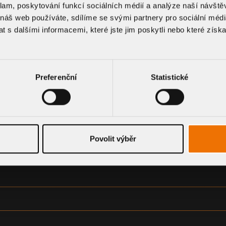
klam, poskytování funkcí sociálních médií a analýze naší návšt
 náš web používáte, sdílíme se svými partnery pro sociální média
 s dalšími informacemi, které jste jim poskytli nebo které získa
CE A VÝKRESOVÉ DOK
Preferenční
Statistické
Povolit výběr