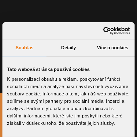
Souhlas
Detaily
Více o cookies
Tato webová stránka používá cookies
K personalizaci obsahu a reklam, poskytování funkcí
sociálních médií a analýze naší návštěvnosti využíváme
soubory cookie. Informace o tom, jak náš web používáte,
sdílíme se svými partnery pro sociální média, inzerci a
analýzy. Partneři tyto údaje mohou zkombinovat s
dalšími informacemi, které jste jim poskytli nebo které
TOPWET Inc.
NEED TO KNOW MORE?
získali v důsledku toho, že používáte jejich služby.
251 S Frontage Rd #25,
Burr Ridge, Illinois 60527
Fill out a short form with your questions and we will get back