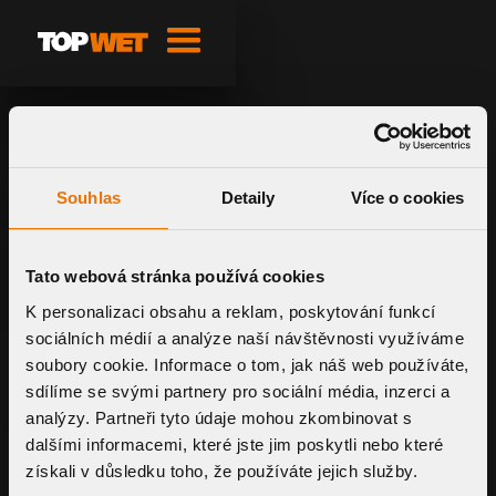
Souhlas
Detaily
Více o cookies
FOR A PRICE QUOTE FOR YOUR PROJECT, PLEASE DO NOT
HESITATE TO CONTACT US!
Tato webová stránka používá cookies
REQUEST
K personalizaci obsahu a reklam, poskytování funkcí
sociálních médií a analýze naší návštěvnosti využíváme
soubory cookie. Informace o tom, jak náš web používáte,
sdílíme se svými partnery pro sociální média, inzerci a
analýzy. Partneři tyto údaje mohou zkombinovat s
dalšími informacemi, které jste jim poskytli nebo které
získali v důsledku toho, že používáte jejich služby.
TOPWET Inc.