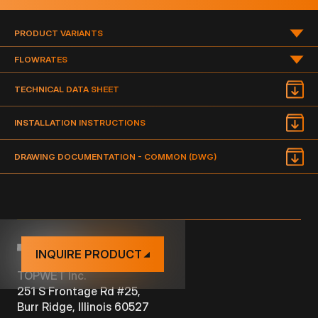
PRODUCT VARIANTS
FLOWRATES
TYPE
DIMENSION
DRAWING
DOCUMENTATION
FLOWRATE OF THE DRAIN IN GPM (GALLON PER MINUTE)
TECHNICAL DATA SHEET
PDF
TWC 4"
BIT
4"
INSTALLATION INSTRUCTIONS
NAME
TYPE
PDF
TWC 5"
BIT
5"
DRAWING DOCUMENTATION - COMMON (DWG)
PDF
TWC(E) 4"
BIT
HORIZONTAL
4"
TWC 6"
BIT
6“
TWC(E) 5"
BIT
HORIZONTAL
5"
TWC(E) 6"
BIT
HORIZONTAL
6“
INQUIRE PRODUCT
TOPWET Inc.
251 S Frontage Rd #25,
Burr Ridge, Illinois 60527