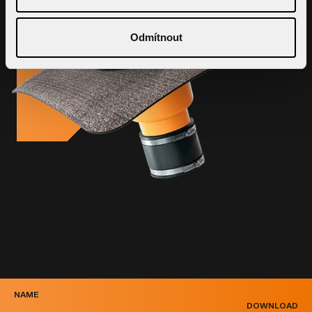
Odmítnout
NAME
DOWNLOAD