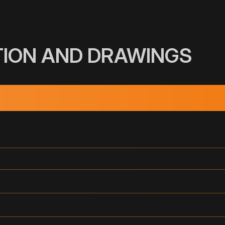
TION AND DRAWINGS
INUTE)
DIMENSION
4"
(DN)
1
2
3