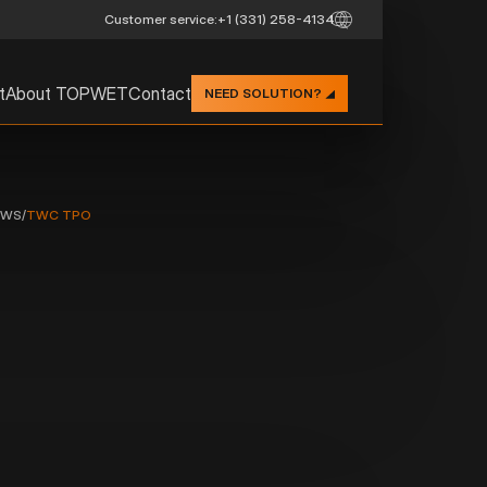
Customer service:
+1 (331) 258-4134
t
About TOPWET
Contact
NEED SOLUTION?
OWS
/
TWC TPO
ROUND THR
DRAINS WIT
SLEEVE
TWC TPO
Description:
TOPWET round through wall