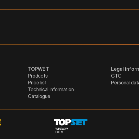
5"
4"
8
24
-
6“
5"
6
21
-
6“
5
30
-
TOPWET
Legal infor
Products
GTC
Price list
Personal dat
Technical information
Catalogue