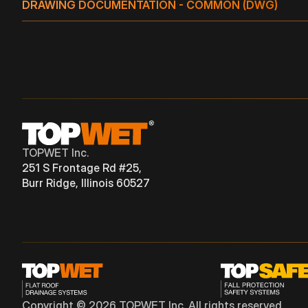
DRAWING DOCUMENTATION - COMMON (DWG)
TWC 5"
TPO
TWC(E) 4"
TPO
HORIZONTAL
TWC 6"
TPO
TWC(E) 5"
TPO
HORIZONTAL
TWC(E) 6"
TPO
HORIZONTAL
TOPWET Inc.
251 S Frontage Rd #25,
Burr Ridge, Illinois 60527
Copyright © 2026 TOPWET Inc. All rights reserved.