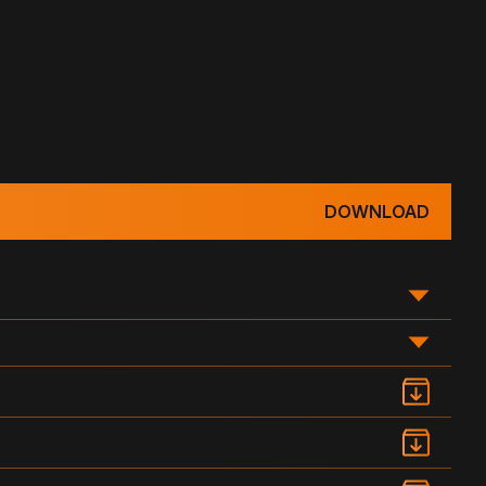
DOWNLOAD
WATER HEAD (IN)
DRAWING DOCUMENTATION
PDF
4
5
6