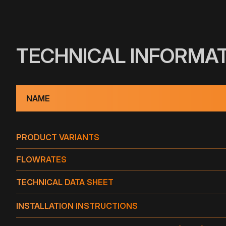
TECHNICAL INFORMA
NAME
PRODUCT VARIANTS
PRODUCT VARIANTS
FLOWRATES
TECHNICAL DATA SHEET
FLOWRATE OF THE DRAIN IN GPM (GALLON PER M
TYPE
INSTALLATION INSTRUCTIONS
TWC 4"
TPO
NAME
TYPE