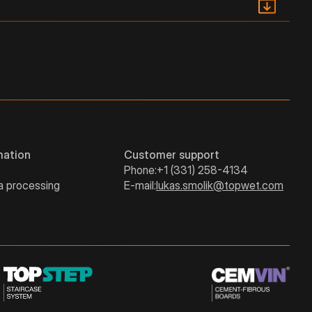
PDF
87
-
-
PDF
-
120
-
-
-
143
mation
Customer support
Phone:
+1 (331) 258-4134
a processing
E-mail:
lukas.smolik@topwet.com