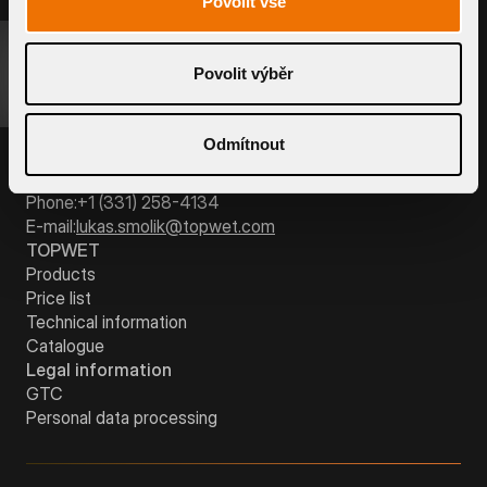
Povolit vše
INQUIRE PRODUCT
Povolit výběr
TOPWET Inc.
251 S Frontage Rd #25,
Odmítnout
Burr Ridge, Illinois 60527
Customer support
Phone:
+1 (331) 258-4134
E-mail:
lukas.smolik@topwet.com
TOPWET
Products
Price list
Technical information
Catalogue
Legal information
GTC
Personal data processing