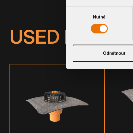
Výběr
Nutné
souhlasu
USED PRODU
Odmítnout