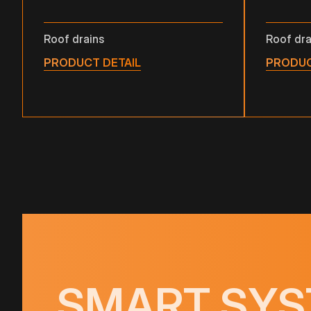
Roof drains
Roof dra
PRODUCT DETAIL
PRODUC
SMART SYS