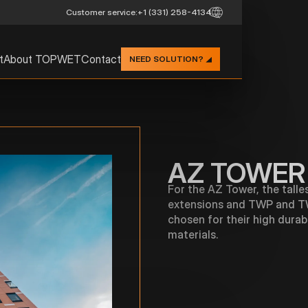
Customer service:
+1 (331) 258-4134
t
About TOPWET
Contact
NEED SOLUTION?
AZ TOWER
For the AZ Tower, the talle
extensions and TWP and TW
chosen for their high durab
materials.