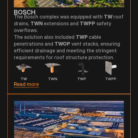
BOSCH
The Bosch complex was equipped with
TW
roof
drains,
TWN
extensions and
TWPP
safety
overflows.
The solution also included
TWP
cable
penetrations and
TWOP
vent stacks, ensuring
efficient drainage and meeting the stringent
requirements for roof structure protection.
TW
TWN
TWP
TWPP
Read more