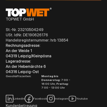
TOPWET GmbH
St.-Nr. 23210504249
USt. IdNr. DE190626176
Handelsregisternummer: hrb 13854
Rechnungsadresse:
An der Weide 1
04319 Leipzig/Kleinpösna
Lageradresse:
An der Hebemärchte 6
04316 Leipzig-Ost
Geschäftszeiten:
Montag bis
Donnerstag:
7:00 -
16:00 Uhr,
Freitag:
7:00 - 13:00 Uhr
LinkedIn
Facebook
Instagram
Youtube
Kundenbetreuung