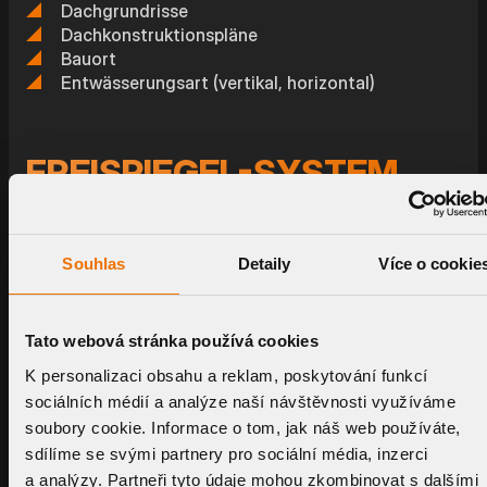
Dachgrundrisse
Dachkonstruktionspläne
Bauort
Entwässerungsart (vertikal, horizontal)
FREISPIEGEL-SYSTEM
VS. UNTERDRUCK-
DACHENTWÄSSERUNG
Souhlas
Detaily
Více o cookie
Tato webová stránka používá cookies
FREISPIEGEL-
SYSTEM:
K personalizaci obsahu a reklam, poskytování funkcí
BEWÄHRTE LÖSUNGEN
sociálních médií a analýze naší návštěvnosti využíváme
soubory cookie. Informace o tom, jak náš web používáte,
Das Freispiegel system nutzt das Rohrgefälle
sdílíme se svými partnery pro sociální média, inzerci
und die Schwerkraft. Es ist für kleinere Objekte
bis zu 1.000 m² geeignet und zeichnet sich
a analýzy. Partneři tyto údaje mohou zkombinovat s dalšími