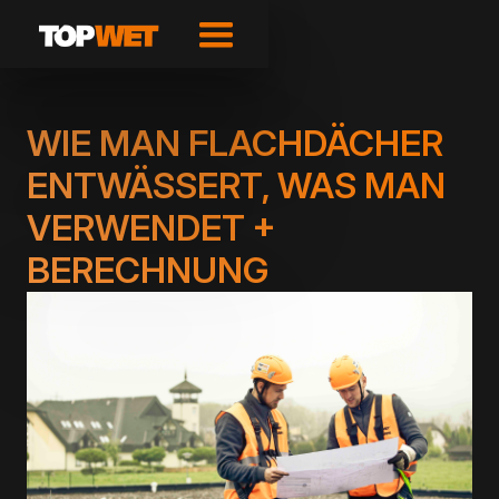
WIE MAN FLACHDÄCHER
ENTWÄSSERT, WAS MAN
VERWENDET +
BERECHNUNG