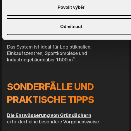
Kleinere Rohrdimensionen
Povolit výběr
Projektionsfreiheit
Selbstreinigend
dank hoher
Durchflussrate
Odmítnout
Platzeinsparungen
bei der
Gebäudeplanung
Das System ist ideal für Logistikhallen,
Einkaufszentren, Sportkomplexe und
Industriegebäudeüber 1.500 m².
SONDERFÄLLE UND
PRAKTISCHE TIPPS
Die Entwässerung von Gründächern
erfordert eine besondere Vorgehensweise.