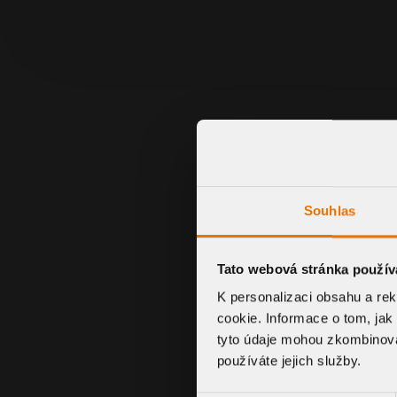
Souhlas
Tato webová stránka použív
K personalizaci obsahu a re
cookie. Informace o tom, jak
tyto údaje mohou zkombinovat
MANSCHETTENTYP
používáte jejich služby.