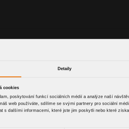
Lieferung in der beh
Technické informace
Kombination mit Geru
Mit Zubehörteilen 
Was ist der Unterschied
Die als BZ bezeichneten G
wärmegedämmte Konstrukt
der Gully bis zum Stutzen
werden muss. Im Untersch
eine niedrigere Abflussleis
Detaily
PRODUKT ANFRAGEN
á cookies
klam, poskytování funkcí sociálních médií a analýze naší návšt
 náš web používáte, sdílíme se svými partnery pro sociální média
 s dalšími informacemi, které jste jim poskytli nebo které získa