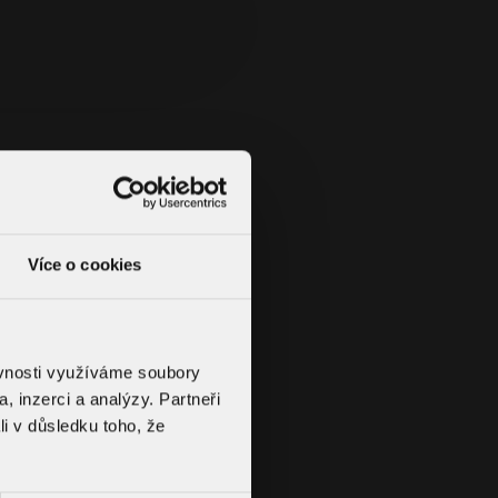
eizbaren Ausführung möglich
chsverschlüssen ist nicht möglich
TWOK und TW TER kombinierbar
 zwischen demStandardgully und dem BZ-Gully?
ullys (ohne Wärmedämmung) sind für nicht
ionen, Rinnen und Sanierungen bestimmt, wobei
 in die Rohrleitung oder die Öffnung eingeschoben
ied zur Standardausführung haben die BZ-Gullys
tung.
Více o cookies
ěvnosti využíváme soubory
, inzerci a analýzy. Partneři
li v důsledku toho, že
Filter löschen