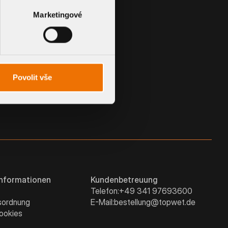
Marketingové
KUNDENSPEZIFISCHE MANSCHETTE
Povolit vše
Informationen
Kundenbetreuung
Telefon:
+49 341 97693600
sordnung
E-Mail:
bestellung@topwet.de
ookies