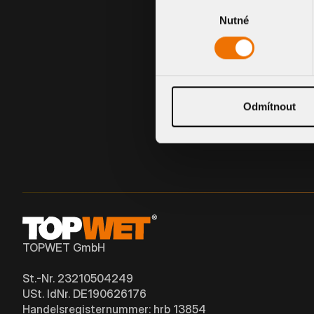
Výběr
Nutné
souhlasu
BITUMEN-MANSCHETTE
Odmítnout
TOPWET GmbH
St.-Nr. 23210504249
USt. IdNr. DE190626176
Handelsregisternummer: hrb 13854