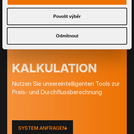
Retentionsaufs
TWN OVER
TW RETN
BAUTEIL-DETAIL
BAUTEIL-DETAIL
Povolit výběr
Odmítnout
KALKULATION
Nutzen Sie unsereintelligenten Tools zur
Preis- und Durchflussberechnung
SYSTEM ANFRAGEN