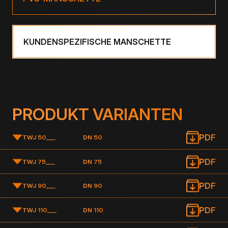
KUNDENSPEZIFISCHE MANSCHETTE
PRODUKT VARIANTEN
PDF
TWJ 50
___
DN 50
PDF
TWJ 75
___
DN 75
PDF
TWJ 90
___
DN 90
PDF
TWJ 110
___
DN 110