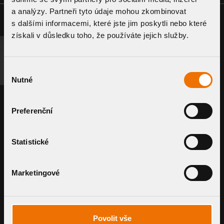
a analýzy. Partneři tyto údaje mohou zkombinovat
s dalšími informacemi, které jste jim poskytli nebo které
získali v důsledku toho, že používáte jejich služby.
B2B-PORTAL
ÄHNLICHE PRODUKTE
Výběr
Nutné
souhlasu
Preferenční
Statistické
Marketingové
Notüberlauf zur Entwässerung der
Povolit vše
Dachfläche