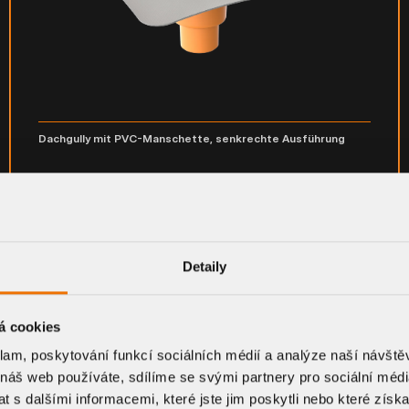
Dachgully mit PVC-Manschette, senkrechte Ausführung
TW - S PVC
Detaily
BAUTEIL-DETAIL
á cookies
klam, poskytování funkcí sociálních médií a analýze naší návšt
 náš web používáte, sdílíme se svými partnery pro sociální média
 s dalšími informacemi, které jste jim poskytli nebo které získa