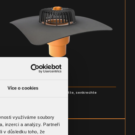
Více o cookies
Dachgully mit der Sondermanschette, senkrechte
Ausführung
TW - S ___
BAUTEIL-DETAIL
ěvnosti využíváme soubory
, inzerci a analýzy. Partneři
li v důsledku toho, že