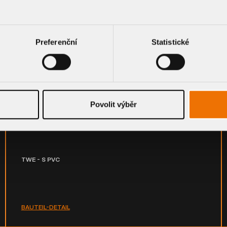
Preferenční
Statistické
Povolit výběr
Dachgully mit PVC-Manschette, senkrechte Ausführung,
beheizbar
TWE - S PVC
BAUTEIL-DETAIL