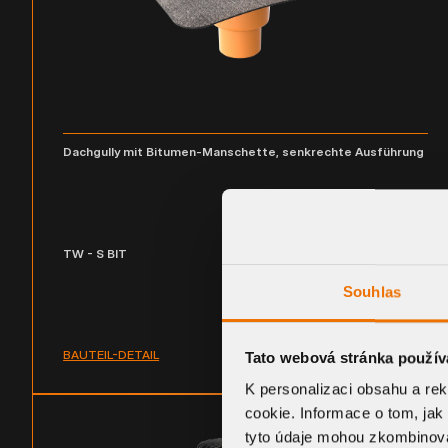
Dachgully mit Bitumen-Manschette, senkrechte Ausführung
TW - S BIT
Souhlas
BAUTEIL-DETAIL
Tato webová stránka použív
K personalizaci obsahu a re
cookie. Informace o tom, jak
tyto údaje mohou zkombinovat