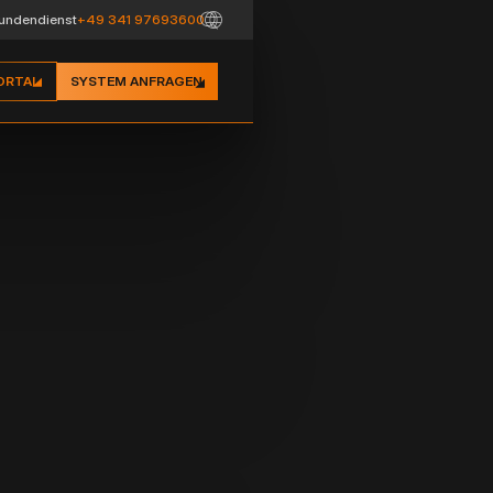
undendienst
+49 341 97693600
ORTAL
SYSTEM ANFRAGEN
UNGSRING
höhung des perforierten Kiesfangs TWOK oder des
nts TW TER jeweils um 33 mm. Aus
A6 UV Stabil hergestellt. Größe der Öffnung des
 mm.