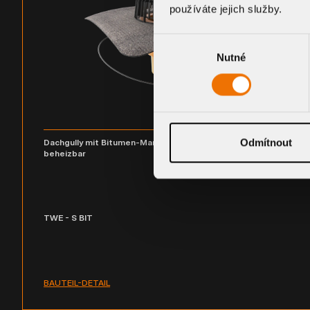
používáte jejich služby.
Výběr
Nutné
souhlasu
Odmítnout
Dachgully mit Bitumen-Manschette, senkrechte Ausführung,
beheizbar
TWE - S BIT
BAUTEIL-DETAIL