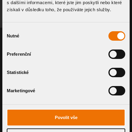
s dalšími informacemi, které jste jim poskytli nebo které
získali v důsledku toho, že používáte jejich služby.
B2B-PORTAL
ÄHNLICHE PRODUKTE
Výběr
Nutné
souhlasu
Preferenční
Statistické
Mechanischer G
Marketingové
TWZU KL
Retentionsaufstockelemente
TW RETN
Povolit vše
BAUTEIL-DETAIL
BAUTEIL-DETAIL