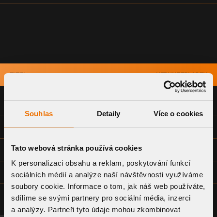
TITEL
HERUNTERLADEN
KONFORMITÄTSERKLÄRUNG
Souhlas
Detaily
Více o cookies
TECHNISCHES DATENBLATT
Tato webová stránka používá cookies
ANWEISUNGEN ZUM EINBAU
K personalizaci obsahu a reklam, poskytování funkcí
ZEICHNUNGSDOKUMENTATION - ALLGEMEIN (DWG)
sociálních médií a analýze naší návštěvnosti využíváme
soubory cookie. Informace o tom, jak náš web používáte,
sdílíme se svými partnery pro sociální média, inzerci
a analýzy. Partneři tyto údaje mohou zkombinovat