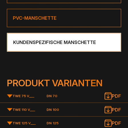
PVC-MANSCHETTE
KUNDENSPEZIFISCHE MANSCHETTE
PRODUKT VARIANTEN
PDF
TWE 75 V
___
DN 70
PDF
TWE 110 V
___
DN 100
PDF
TWE 125 V
___
DN 125