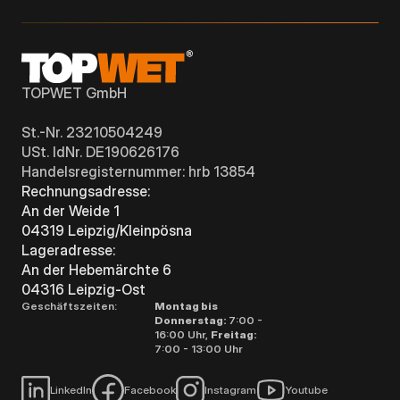
TOPWET GmbH
St.-Nr. 23210504249
USt. IdNr. DE190626176
Handelsregisternummer: hrb 13854
Rechnungsadresse:
An der Weide 1
04319 Leipzig/Kleinpösna
Lageradresse:
An der Hebemärchte 6
04316 Leipzig-Ost
Geschäftszeiten:
Montag bis
Donnerstag:
7:00 -
16:00 Uhr,
Freitag:
7:00 - 13:00 Uhr
LinkedIn
Facebook
Instagram
Youtube