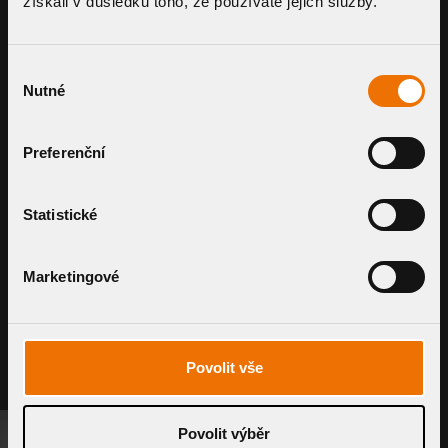
získali v důsledku toho, že používáte jejich služby.
Filter löschen
BITUMEN-MANSCHETTE
Výběr
Nutné
souhlasu
PVC-MANSCHETTE
Preferenční
KUNDENSPEZIFISCHE MANSCHETTE
Statistické
Marketingové
ZUBEHÖR
Povolit vše
Povolit výběr