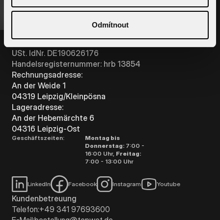
B2B-PORTAL
TOPWET GmbH
Odmítnout
St.-Nr. 23210504249
USt. IdNr. DE190626176
Handelsregisternummer: hrb 13854
Rechnungsadresse:
An der Weide 1
04319 Leipzig/Kleinpösna
Lageradresse:
An der Hebemärchte 6
04316 Leipzig-Ost
Geschäftszeiten:
Montag bis
Donnerstag:
7:00 -
16:00 Uhr,
Freitag:
7:00 - 13:00 Uhr
LinkedIn
Facebook
Instagram
Youtube
Kundenbetreuung
Telefon:
+49 341 97693600
E-Mail:
bestellung@topwet.de