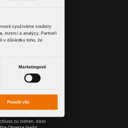
iches des Autors
en Kenntnis hat und es
rt hiermit
ěvnosti využíváme soubory
ren. Auf die aktuelle
, inzerci a analýzy. Partneři
lei Einfluss. Deshalb
li v důsledku toho, že
ung verändert wurden.
emde Einträge in vom
en von Datenbanken,
esondere für Schäden,
Marketingové
 der Seite,
Videosequenzen und
Povolit vše
er auf lizenzfreie
en und ggf. durch
n Kennzeichenrechts
chluss zu ziehen, dass
lte Objekte bleibt