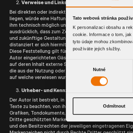
Verweise und Links
Bei direkten oder indirekten Verweisen auf fremde Webs
Tato webová stránka použív
liegen, würde eine Haftungsverpflichtung ausschließlich 
ihm technisch möglich und zumutbar wäre, die Nutzung im
K personalizaci obsahu a re
ausdrücklich, dass zum Zeitpunkt der Linksetzung keine 
cookie. Informace o tom, jak
und zukünftige Gestaltung, die Inhalte oder die Urhebers
tyto údaje mohou zkombinovat
distanziert er sich hiermit ausdrücklich von allen Inhal
používáte jejich služby.
Diese Feststellung gilt für alle innerhalb des eigenen 
Autor eingerichteten Gästebüchern, Diskussionsforen, L
Výběr
auf deren Inhalt externe Schreibzugriffe möglich sind. F
Nutné
souhlasu
die aus der Nutzung oder Nichtnutzung solcherart darge
auf welche verwiesen wurde, nicht derjenige, der über Li
Urheber- und Kennzeichenrecht
Der Autor ist bestrebt, in allen Publikationen die Urh
Odmítnout
Texte zu beachten, von ihm selbst erstellte Bilder, Gr
Grafiken, Tondokumente, Videosequenzen und Texte zur
Dritte geschützten Marken- und Warenzeichen unterlie
und den Besitzrechten der jeweiligen eingetragenen Eig
Markenzeichen nicht durch Rechte Dritter geschützt sind