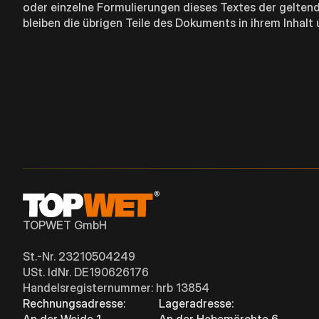
oder einzelne Formulierungen dieses Textes der geltend
bleiben die übrigen Teile des Dokuments in ihrem Inhalt 
TOPWET GmbH
St.-Nr. 23210504249
USt. IdNr. DE190626176
Handelsregisternummer: hrb 13854
Rechnungsadresse:
Lageradresse:
An der Weide 1
An der Hebemärchte 6