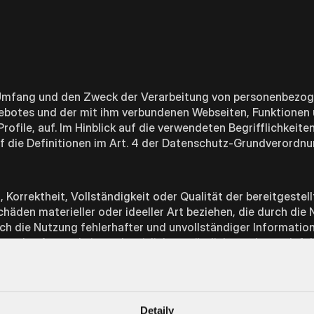
en Umfang und den Zweck der Verarbeitung von personenbezo
gebotes und der mit ihm verbundenen Webseiten, Funktionen 
ofile, auf. Im Hinblick auf die verwendeten Begrifflichkeiten,
auf die Definitionen im Art. 4 der Datenschutz-Grundverordn
 Korrektheit, Vollständigkeit oder Qualität der bereitgestel
äden materieller oder ideeller Art beziehen, die durch die
h die Nutzung fehlerhafter und unvollständiger Informatio
ens des Autors kein nachweislich vorsätzliches oder grob fa
d unverbindlich. Der Autor behält es sich ausdrücklich vor, T
erändern, zu ergänzen, zu löschen oder die Veröffentlichu
Detaily