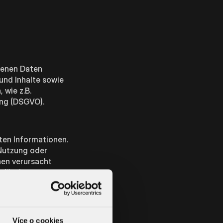
genen Daten
und Inhalte sowie
 wie z.B.
ung (DSGVO).
lten Informationen.
 Nutzung oder
nen verursacht
hrlässiges
eile der Seiten oder
ng zeitweise oder
Více o cookies