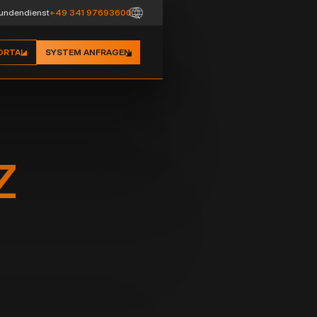
undendienst
+49 341 97693600
ORTAL
SYSTEM ANFRAGEN
Z