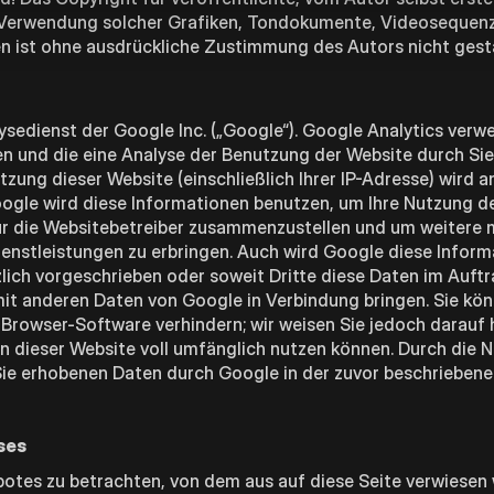
der Verwendung solcher Grafiken, Tondokumente, Videosequen
en ist ohne ausdrückliche Zustimmung des Autors nicht gest
sedienst der Google Inc. („Google“). Google Analytics verwe
n und die eine Analyse der Benutzung der Website durch Sie
ung dieser Website (einschließlich Ihrer IP-Adresse) wird a
ogle wird diese Informationen benutzen, um Ihre Nutzung d
ür die Websitebetreiber zusammenzustellen und um weitere 
enstleistungen zu erbringen. Auch wird Google diese Infor
zlich vorgeschrieben oder soweit Dritte diese Daten im Auft
 mit anderen Daten von Google in Verbindung bringen. Sie könn
Browser-Software verhindern; wir weisen Sie jedoch darauf h
en dieser Website voll umfänglich nutzen können. Durch die 
 Sie erhobenen Daten durch Google in der zuvor beschrieben
ses
botes zu betrachten, von dem aus auf diese Seite verwiesen 