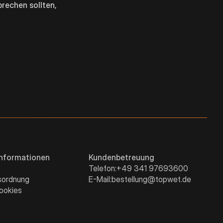
prechen sollten,
Informationen
Kundenbetreuung
Telefon:
+49 341 97693600
sordnung
E-Mail:
bestellung@topwet.de
ookies