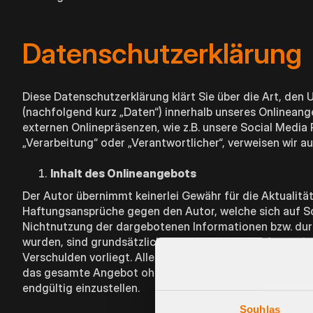
Datenschutzerklärung
Diese Datenschutzerklärung klärt Sie über die Art, d
(nachfolgend kurz „Daten“) innerhalb unseres Onlinean
externen Onlinepräsenzen, wie z.B. unsere Social Media Pr
„Verarbeitung“ oder „Verantwortlicher“, verweisen wir 
Inhalt des Onlineangebots
Der Autor übernimmt keinerlei Gewähr für die Aktualität,
Haftungsansprüche gegen den Autor, welche sich auf Sch
Nichtnutzung der dargebotenen Informationen bzw. durc
wurden, sind grundsätzlich ausgeschlossen, sofern seit
Verschulden vorliegt. Alle Angebote sind freibleibend un
das gesamte Angebot ohne gesonderte Ankündigung zu v
endgültig einzustellen.
Souhlas