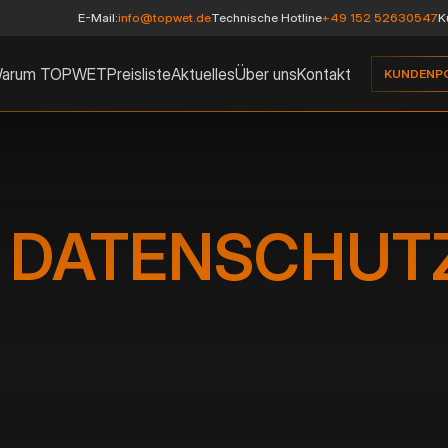
E-Mail:
info@topwet.de
Technische Hotline
+49 152 52630547
K
arum TOPWET
Preisliste
Aktuelles
Über uns
Kontakt
KUNDENP
| DATENSCHUT