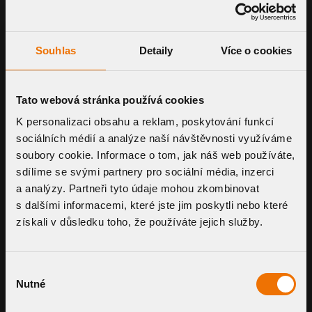
Beheizbare Ausführung auf Bestellung
Anleitung zur Auswahl eines geeigneten
Sanierungsgully
Souhlas
Detaily
Více o cookies
Tato webová stránka používá cookies
MANSCHETTENTYP
K personalizaci obsahu a reklam, poskytování funkcí
sociálních médií a analýze naší návštěvnosti využíváme
Filter löschen
soubory cookie. Informace o tom, jak náš web používáte,
sdílíme se svými partnery pro sociální média, inzerci
BITUMEN-MANSCHETTE
a analýzy. Partneři tyto údaje mohou zkombinovat
s dalšími informacemi, které jste jim poskytli nebo které
získali v důsledku toho, že používáte jejich služby.
PVC-MANSCHETTE
Výběr
KUNDENSPEZIFISCHE MANSCHETTE
Nutné
souhlasu