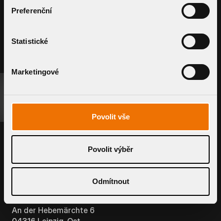
Preferenční
ZUBEHÖR
Statistické
Marketingové
B2B-PORTAL
TOPWET GmbH
Povolit vše
St.-Nr. 23210504249
USt. IdNr. DE190626176
Povolit výběr
Handelsregisternummer: hrb 13854
Rechnungsadresse:
An der Weide 1
Odmítnout
04319 Leipzig/Kleinpösna
Lageradresse:
An der Hebemärchte 6
04316 Leipzig-Ost