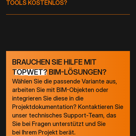
TOOLS KOSTENLOS?
wählen Sie einfach die Methode, die am besten
zu Ihrem Arbeitsablauf passt.
Ja, sowohl die Plugins als auch der Konfigurator
werden kostenlos bereitgestellt und ermöglichen eine
schnelle Einbindung von Produkten in ein BIM-Modell
ohne zusätzliche Lizenzkosten.
BRAUCHEN SIE HILFE MIT
TOPWET?
BIM-LÖSUNGEN?
Wählen Sie die passende Variante aus,
arbeiten Sie mit BIM-Objekten oder
integrieren Sie diese in die
Projektdokumentation? Kontaktieren Sie
unser technisches Support-Team, das
Sie bei Fragen unterstützt und Sie
bei Ihrem Projekt berät.