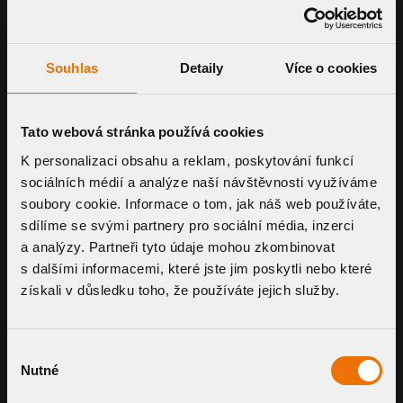
ERZEUGUNG DES BIM-
OBJEKTS
Souhlas
Detaily
Více o cookies
Aus der Konfiguration kann ein natives BIM-
Objekt für Software wie Revit oder Archicad
generiert werden.
Tato webová stránka používá cookies
K personalizaci obsahu a reklam, poskytování funkcí
sociálních médií a analýze naší návštěvnosti využíváme
BEREIT FÜR DAS PROJEKT
soubory cookie. Informace o tom, jak náš web používáte,
Das resultierende Objekt ist bereit zur
sdílíme se svými partnery pro sociální média, inzerci
Einbindung in das Projekt, einschließlich der
a analýzy. Partneři tyto údaje mohou zkombinovat
Möglichkeit auszuwählen, welche Parameter
s dalšími informacemi, které jste jim poskytli nebo které
in das Modell übernommen werden.
získali v důsledku toho, že používáte jejich služby.
Výběr
Nutné
souhlasu