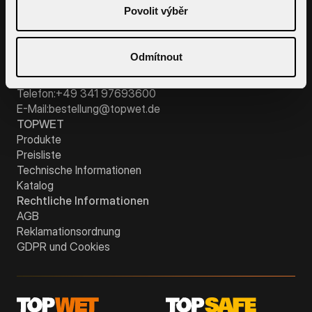
Donnerstag:
7:00 -
Povolit výběr
16:00 Uhr,
Freitag:
7:00 - 13:00 Uhr
Odmítnout
LinkedIn
Facebook
Instagram
Youtube
Kundenbetreuung
Telefon:
+49 341 97693600
E-Mail:
bestellung@topwet.de
TOPWET
Produkte
Preisliste
Technische Informationen
Katalog
Rechtliche Informationen
AGB
Reklamationsordnung
GDPR und Cookies