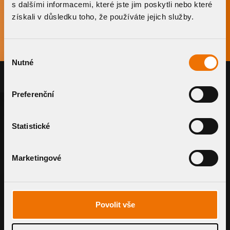
Telefon:
+420 777 701 241
s dalšími informacemi, které jste jim poskytli nebo které
E-mail:
podpora@topwet.cz
získali v důsledku toho, že používáte jejich služby.
Výběr
Nutné
souhlasu
Preferenční
TOPWET GmbH
St.-Nr. 23210504249
Statistické
USt. IdNr. DE190626176
Handelsregisternummer: hrb 13854
Rechnungsadresse:
Marketingové
An der Weide 1
04319 Leipzig/Kleinpösna
Lageradresse:
An der Hebemärchte 6
Povolit vše
04316 Leipzig-Ost
Geschäftszeiten:
Montag bis