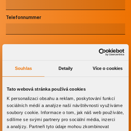
Telefonnummer
Ihre Nachricht
Souhlas
Detaily
Více o cookies
Ich bin mit der
Verarbeitung meiner persönlichen
Daten
einverstanden.
Tato webová stránka používá cookies
K personalizaci obsahu a reklam, poskytování funkcí
sociálních médií a analýze naší návštěvnosti využíváme
soubory cookie. Informace o tom, jak náš web používáte,
sdílíme se svými partnery pro sociální média, inzerci
POTŘEBUJETE PORADIT?
Kontaktujte nás:
a analýzy. Partneři tyto údaje mohou zkombinovat