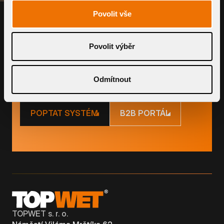
PRODUKTY
Povolit vše
Využijte naše chytré nástroje pro
Povolit výběr
kalkulaci ceny i průtoku
Odmítnout
POPTAT SYSTÉM
B2B PORTÁL
TOPWET s. r. o.