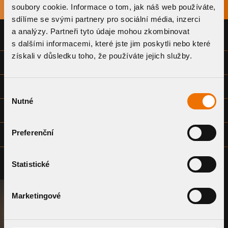
soubory cookie. Informace o tom, jak náš web používáte,
NÁZEV
STÁHNOUT
sdílíme se svými partnery pro sociální média, inzerci
a analýzy. Partneři tyto údaje mohou zkombinovat
PROHLÁŠENÍ O SHODĚ
s dalšími informacemi, které jste jim poskytli nebo které
získali v důsledku toho, že používáte jejich služby.
TECHNICKÝ LIST
MONTÁŽNÍ NÁVOD
Výběr
Nutné
souhlasu
VÝKRESOVÁ DOKUMENTACE (DWG)
Preferenční
VÝKRESOVÁ DOKUMENTACE - SPOLEČNÁ (DWG)
Statistické
Marketingové
POPTAT SYSTÉM