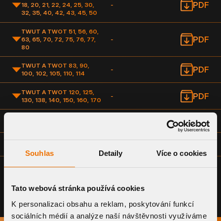
PDF
18, 20, 21, 22, 24, 25, 30,
-
32, 35, 40, 42, 43, 45, 50
TWUT A TWOT 51, 56, 60,
PDF
63, 65, 70, 72, 75, 76, 77,
-
80
TWUT A TWOT 83, 90,
PDF
-
100, 102, 105, 110, 114
TWUT A TWOT 120, 125,
PDF
-
130, 138, 140, 150, 160, 170
PDF
TWUT A TWOT 180
-
PDF
TWUT A TWOT 200
-
Souhlas
Detaily
Více o cookies
Tato webová stránka používá cookies
K personalizaci obsahu a reklam, poskytování funkcí
sociálních médií a analýze naší návštěvnosti využíváme