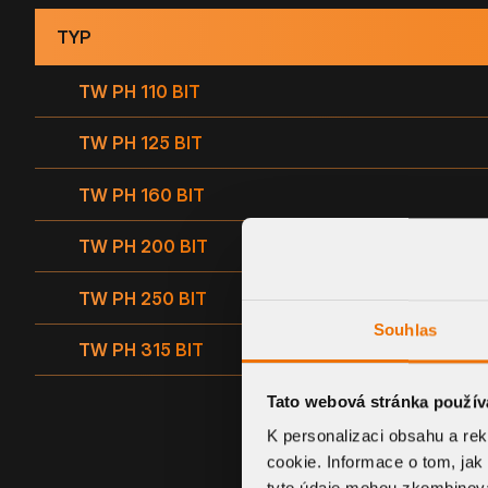
TYP
TW PH 110 BIT
TW PH 125 BIT
TW PH 160 BIT
TW PH 200 BIT
TW PH 250 BIT
Souhlas
TW PH 315 BIT
Tato webová stránka použív
K personalizaci obsahu a re
cookie. Informace o tom, jak
tyto údaje mohou zkombinovat