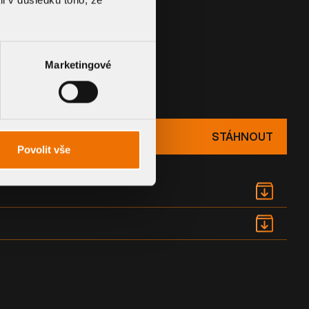
Marketingové
UMENTACE
STÁHNOUT
Povolit vše