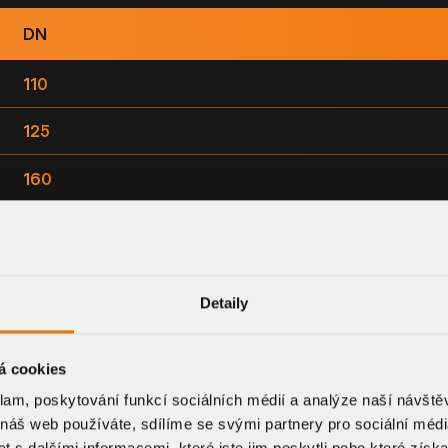
DN
110
125
160
200
250
Detaily
315
á cookies
klam, poskytování funkcí sociálních médií a analýze naší návšt
 náš web používáte, sdílíme se svými partnery pro sociální média
 s dalšími informacemi, které jste jim poskytli nebo které získa