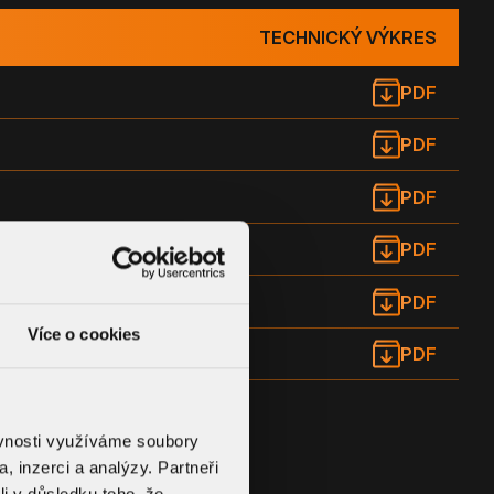
TECHNICKÝ VÝKRES
PDF
PDF
PDF
PDF
PDF
Více o cookies
PDF
ěvnosti využíváme soubory
, inzerci a analýzy. Partneři
li v důsledku toho, že