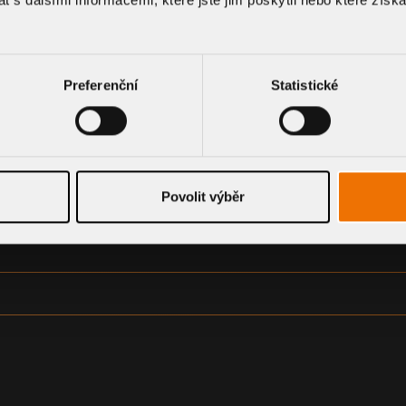
Preferenční
Statistické
CE A VÝKRESOVÉ DOK
Povolit výběr