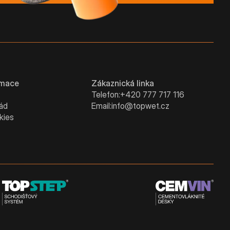
rmace
Zákaznická linka
Telefon:
+420 777 717 116
řád
Email:
info@topwet.cz
kies