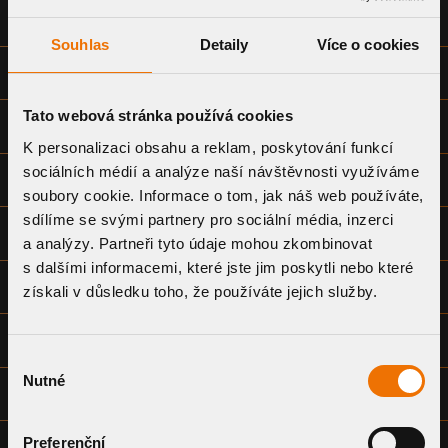
TW VLT STANDARD 100/Ø
PDF
100
DĚLENÁ/NEDĚLENÁ/VÍCENÁSOBNÁ
Souhlas
Detaily
Více o cookies
TW VLT STANDARD 125/Ø
PDF
125
DĚLENÁ/NEDĚLENÁ/VÍCENÁSOBNÁ
Tato webová stránka používá cookies
TW VLT STANDARD 150/Ø
PDF
150
DĚLENÁ/NEDĚLENÁ/VÍCENÁSOBNÁ
K personalizaci obsahu a reklam, poskytování funkcí
sociálních médií a analýze naší návštěvnosti využíváme
TW VLT STANDARD 200/Ø
PDF
200
DĚLENÁ/NEDĚLENÁ/VÍCENÁSOBNÁ
soubory cookie. Informace o tom, jak náš web používáte,
sdílíme se svými partnery pro sociální média, inzerci
TW VLT STANDARD 250/Ø
PDF
250
DĚLENÁ/NEDĚLENÁ/VÍCENÁSOBNÁ
a analýzy. Partneři tyto údaje mohou zkombinovat
s dalšími informacemi, které jste jim poskytli nebo které
TW VLT STANDARD 300/Ø
PDF
300
získali v důsledku toho, že používáte jejich služby.
DĚLENÁ/NEDĚLENÁ/VÍCENÁSOBNÁ
TW VLT STANDARD 350/Ø
PDF
350
DĚLENÁ/NEDĚLENÁ/VÍCENÁSOBNÁ
Výběr
Nutné
souhlasu
TW VLT STANDARD 400/Ø
PDF
400
DĚLENÁ/NEDĚLENÁ/VÍCENÁSOBNÁ
Preferenční