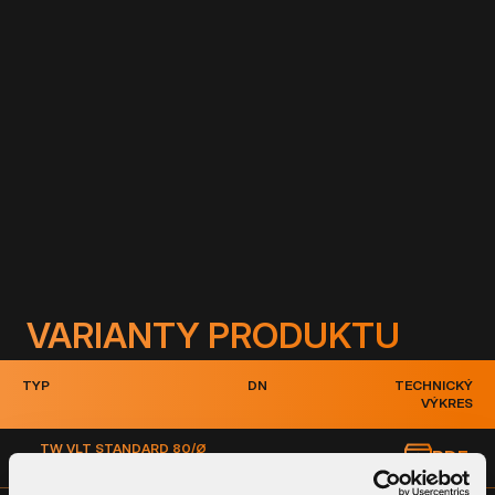
technologických možností a potřeb projektu – na
dotaz.
Vícenásobná provedení nedělených i nedělených
těsnících vložek – dle technologických možností
a potřeb projektu – na dotaz.
Zdarma technické poradenství k celému
systému, pomoc ve fázi projektové
dokumentace.
VARIANTY PRODUKTU
TYP
DN
TECHNICKÝ
VÝKRES
TW VLT STANDARD 80/Ø
PDF
80
DĚLENÁ/NEDĚLENÁ/VÍCENÁSOBNÁ