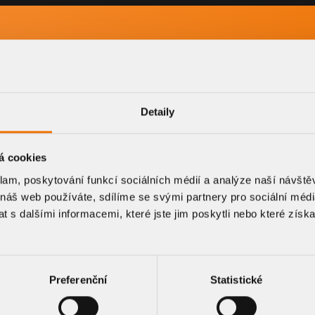
-
Detaily
á cookies
klam, poskytování funkcí sociálních médií a analýze naší návšt
 náš web používáte, sdílíme se svými partnery pro sociální média
 s dalšími informacemi, které jste jim poskytli nebo které získa
CE A VÝKRESOVÉ DOK
Preferenční
Statistické