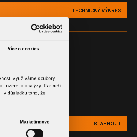
TECHNICKÝ VÝKRES
Více o cookies
ěvnosti využíváme soubory
, inzerci a analýzy. Partneři
li v důsledku toho, že
UMENTACE
Marketingové
STÁHNOUT