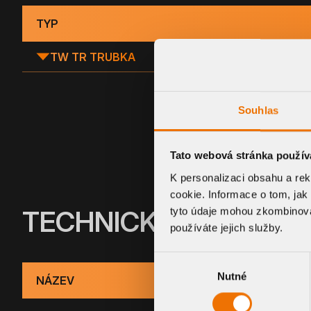
TYP
TW TR TRUBKA
Souhlas
Tato webová stránka použív
K personalizaci obsahu a re
cookie. Informace o tom, jak
tyto údaje mohou zkombinovat
TECHNICKÉ INFORMA
používáte jejich služby.
Výběr
Nutné
souhlasu
NÁZEV