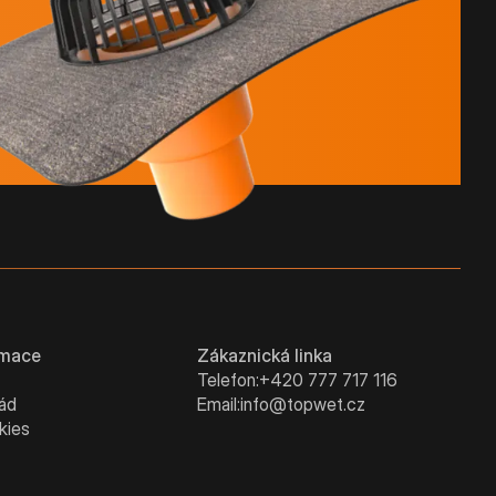
rmace
Zákaznická linka
Telefon:
+420 777 717 116
řád
Email:
info@topwet.cz
kies