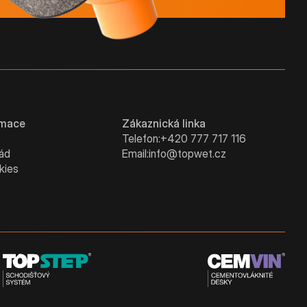
rmace
Zákaznická linka
Telefon:
+420 777 717 116
řád
Email:
info@topwet.cz
kies