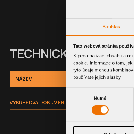
Souhlas
Tato webová stránka použív
TECHNICKÉ INFORMA
K personalizaci obsahu a re
cookie. Informace o tom, jak
tyto údaje mohou zkombinovat
používáte jejich služby.
NÁZEV
Výběr
Nutné
souhlasu
VÝKRESOVÁ DOKUMENTACE - SPOLEČNÁ (DWG)