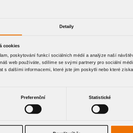
Detaily
á cookies
CE A VÝKRESOVÉ DOK
klam, poskytování funkcí sociálních médií a analýze naší návšt
 náš web používáte, sdílíme se svými partnery pro sociální média
 s dalšími informacemi, které jste jim poskytli nebo které získa
Preferenční
Statistické