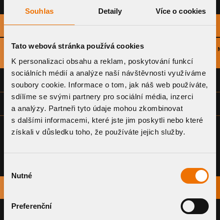
TABULKA PRŮTOKU
Souhlas
Detaily
Více o cookies
PRŮTOKOVÉ KAPACITY (L/S)
Tato webová stránka používá cookies
NÁZEV VÝROBKU
TYP
ROZMĚR (DN)
5
TOPWET
ODVODNĚNÍ
K personalizaci obsahu a reklam, poskytování funkcí
sociálních médií a analýze naší návštěvnosti využíváme
TWB(E) 50 S
PVC
SVISLÉ
DN 50
soubory cookie. Informace o tom, jak náš web používáte,
sdílíme se svými partnery pro sociální média, inzerci
TWB(E) 75 S
PVC
SVISLÉ
DN 75
a analýzy. Partneři tyto údaje mohou zkombinovat
s dalšími informacemi, které jste jim poskytli nebo které
získali v důsledku toho, že používáte jejich služby.
Výběr
Nutné
souhlasu
NÁZEV
STÁHNOUT
Preferenční
PROHLÁŠENÍ O SHODĚ