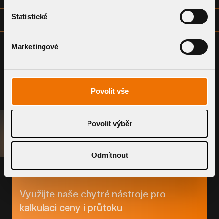
Statistické
TECHNICKÝ LIST
MONTÁŽNÍ NÁVOD
Marketingové
VÝKRESOVÁ DOKUMENTACE - SPOLEČNÁ (DWG)
Povolit vše
Povolit výběr
POPTAT SYSTÉM
Odmítnout
PRODUKTY
Využijte naše chytré nástroje pro
kalkulaci ceny i průtoku