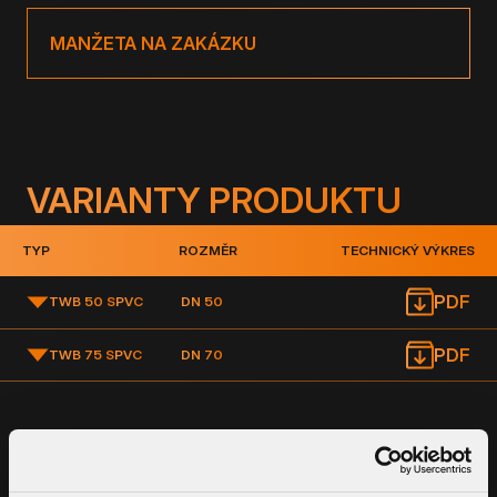
MANŽETA NA ZAKÁZKU
VARIANTY PRODUKTU
TYP
ROZMĚR
TECHNICKÝ VÝKRES
PDF
TWB 50 S
PVC
DN 50
PDF
TWB 75 S
PVC
DN 70