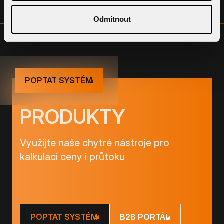
VÝKRESOVÁ DOKUMENTACE - SPOLEČNÁ (DWG)
Odmítnout
POPTAT SYSTÉM
PRODUKTY
Využijte naše chytré nástroje pro
kalkulaci ceny i průtoku
POPTAT SYSTÉM
B2B PORTÁL