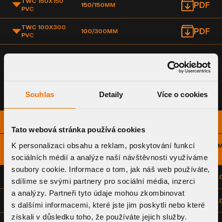
TWC 150X150
PDF
150/150MM
PVC
TWC 100X300
PDF
100/300MM
PVC
TABULKA PRŮTOKU
Souhlas
Detaily
Více o cookies
PRŮTOKOVÉ KAPACITY (L/S)
Tato webová stránka používá cookies
K personalizaci obsahu a reklam, poskytování funkcí
NÁZEV VÝROBKU
TYP
ROZMĚR
5 
TOPWET
ODVODNĚNÍ
(DN)
sociálních médií a analýze naší návštěvnosti využíváme
soubory cookie. Informace o tom, jak náš web používáte,
TWC 50X100
VODOROVNÉ
50X100
0.
sdílíme se svými partnery pro sociální média, inzerci
a analýzy. Partneři tyto údaje mohou zkombinovat
TWC 50X150
VODOROVNÉ
50X150
0.
s dalšími informacemi, které jste jim poskytli nebo které
získali v důsledku toho, že používáte jejich služby.