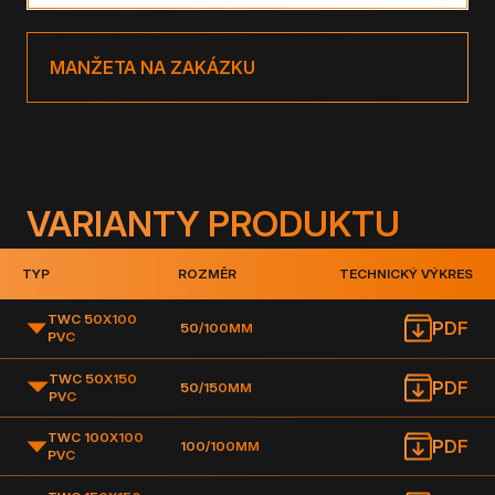
MANŽETA NA ZAKÁZKU
VARIANTY PRODUKTU
TYP
ROZMĚR
TECHNICKÝ VÝKRES
TWC 50X100
PDF
50/100MM
PVC
TWC 50X150
PDF
50/150MM
PVC
TWC 100X100
PDF
100/100MM
PVC