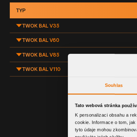
TYP
TWOK BAL V35
TWOK BAL V60
TWOK BAL V85
TWOK BAL V110
Souhlas
Tato webová stránka použív
K personalizaci obsahu a re
cookie. Informace o tom, jak
tyto údaje mohou zkombinovat
používáte jejich služby.