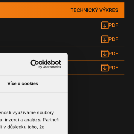
TECHNICKÝ VÝKRES
PDF
PDF
PDF
PDF
Více o cookies
ěvnosti využíváme soubory
, inzerci a analýzy. Partneři
li v důsledku toho, že