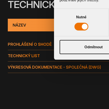
TECHNICKÉ INFORMA
Výběr
Nutné
souhlasu
NÁZEV
PROHLÁŠENÍ O SHODĚ
Odmítnout
TECHNICKÝ LIST
VÝKRESOVÁ DOKUMENTACE - SPOLEČNÁ (DWG)