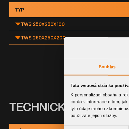
TYP
TWS 250X250X100
TWS 250X250X200
Souhlas
Tato webová stránka použív
K personalizaci obsahu a re
cookie. Informace o tom, jak
TECHNICKÉ INFORMA
tyto údaje mohou zkombinovat
používáte jejich služby.
Výběr