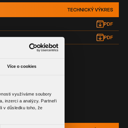
TECHNICKÝ VÝKRES
PDF
PDF
Více o cookies
ěvnosti využíváme soubory
, inzerci a analýzy. Partneři
UMENTACE
li v důsledku toho, že