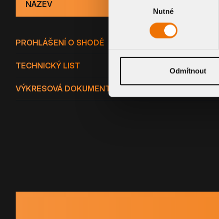
NÁZEV
Nutné
souhlasu
PROHLÁŠENÍ O SHODĚ
TECHNICKÝ LIST
Odmítnout
VÝKRESOVÁ DOKUMENTACE - SPOLEČNÁ (DWG)