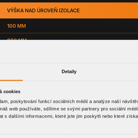
VÝŠKA NAD ÚROVEŇ IZOLACE
100 MM
200 MM
Detaily
á cookies
klam, poskytování funkcí sociálních médií a analýze naší návšt
 náš web používáte, sdílíme se svými partnery pro sociální média
CE A VÝKRESOVÉ DOK
 s dalšími informacemi, které jste jim poskytli nebo které získa