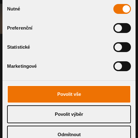
Výběr
Nutné
souhlasu
POPTAT SYSTÉM
Preferenční
PRODUKTY
Statistické
Využijte naše chytré nástroje pro
kalkulaci ceny i průtoku
Marketingové
Povolit vše
POPTAT SYSTÉM
B2B PORTÁL
Povolit výběr
Odmítnout