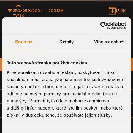
TWS
PDF
250×250×200 +
200 MM
TWSK
Souhlas
Detaily
Více o cookies
Tato webová stránka používá cookies
NÁZEV
STÁHNOUT
K personalizaci obsahu a reklam, poskytování funkcí
sociálních médií a analýze naší návštěvnosti využíváme
PROHLÁŠENÍ O SHODĚ
soubory cookie. Informace o tom, jak náš web používáte,
sdílíme se svými partnery pro sociální média, inzerci
TECHNICKÝ LIST
a analýzy. Partneři tyto údaje mohou zkombinovat
s dalšími informacemi, které jste jim poskytli nebo které
VÝKRESOVÁ DOKUMENTACE - SPOLEČNÁ (DWG)
získali v důsledku toho, že používáte jejich služby.