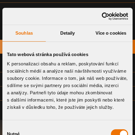
Souhlas
Detaily
Více o cookies
NÁZEV
STÁHNOUT
Tato webová stránka používá cookies
K personalizaci obsahu a reklam, poskytování funkcí
PROHLÁŠENÍ O SHODĚ
sociálních médií a analýze naší návštěvnosti využíváme
soubory cookie. Informace o tom, jak náš web používáte,
TECHNICKÝ LIST
sdílíme se svými partnery pro sociální média, inzerci
a analýzy. Partneři tyto údaje mohou zkombinovat
VÝKRESOVÁ DOKUMENTACE - SPOLEČNÁ (DWG)
s dalšími informacemi, které jste jim poskytli nebo které
získali v důsledku toho, že používáte jejich služby.
Výběr
Nutné
POPTAT SYSTÉM