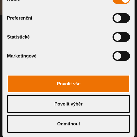
souhlasu
PRODUKTY
Preferenční
Využijte naše chytré nástroje pro
Statistické
kalkulaci ceny i průtoku
Marketingové
POPTAT SYSTÉM
B2B PORTÁL
Povolit vše
Povolit výběr
Odmítnout