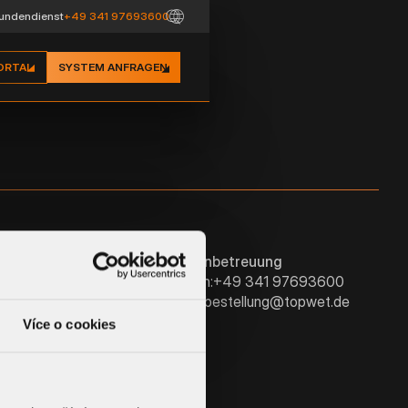
undendienst
+49 341 97693600
ORTAL
SYSTEM ANFRAGEN
Informationen
Kundenbetreuung
Telefon:
+49 341 97693600
sordnung
E-Mail:
bestellung@topwet.de
ookies
Více o cookies