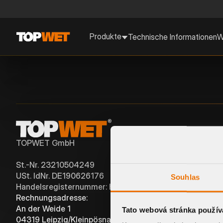
Produkte
Technische Informationen
W
TOPWET GmbH
St.-Nr. 23210504249
USt. IdNr. DE190626176
Souhlas
Handelsregisternummer: hrb 13854
Rechnungsadresse:
Lageradresse:
An der Weide 1
An der Hebemärchte 6
Tato webová stránka použív
04319 Leipzig/Kleinpösna
04316 Leipzig-Ost