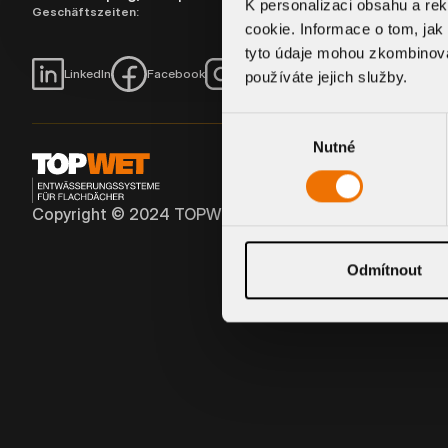
K personalizaci obsahu a re
Geschäftszeiten:
Montag bis Donnerstag:
7:
Uhr,
Freitag:
7:00 - 13:00 Uh
cookie. Informace o tom, jak
tyto údaje mohou zkombinovat
LinkedIn
Facebook
Instagram
Youtube
používáte jejich služby.
Výběr
Nutné
souhlasu
Copyright ©
2024
TOPWET GmbH - Alle Rechte vorbeh
Odmítnout