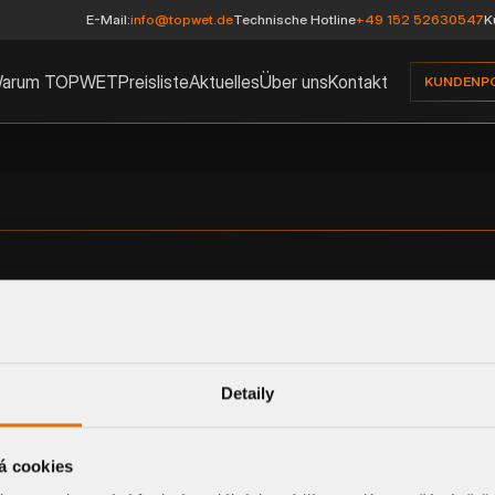
E-Mail:
info@topwet.de
Technische Hotline
+49 152 52630547
K
arum TOPWET
Preisliste
Aktuelles
Über uns
Kontakt
KUNDENP
TOPWET
Rechtliche 
Produkte
AGB
Preisliste
Reklamation
Technische Informationen
GDPR und C
Detaily
Katalog
á cookies