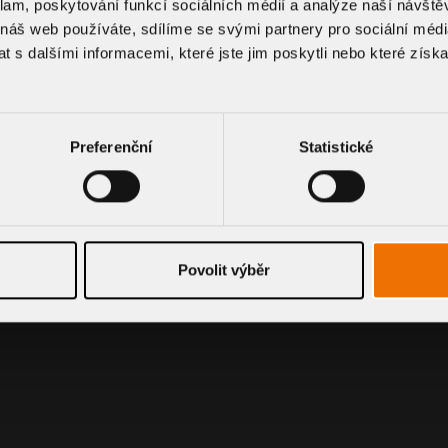
klam, poskytování funkcí sociálních médií a analýze naší návšt
00 - 16:00
r
 náš web používáte, sdílíme se svými partnery pro sociální média
 s dalšími informacemi, které jste jim poskytli nebo které získa
Preferenční
Statistické
alten
Povolit výběr