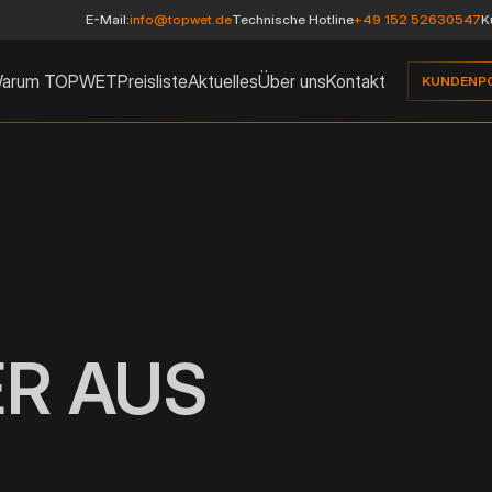
E-Mail:
info@topwet.de
Technische Hotline
+49 152 52630547
K
arum TOPWET
Preisliste
Aktuelles
Über uns
Kontakt
KUNDENP
R AUS