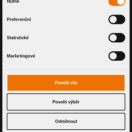
Nutné
souhlasu
Preferenční
SYSTEM ANFRAGEN
Statistické
Marketingové
Povolit vše
TOPWET GmbH
Povolit výběr
St.-Nr. 23210504249
USt. IdNr. DE190626176
Handelsregisternummer: hrb 13854
Odmítnout
Rechnungsadresse:
An der Weide 1