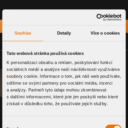
TITEL
HERUNTERLADEN
Souhlas
Detaily
Více o cookies
ZEICHNUNGSDOKUMENTATION - ALLGEMEIN (DWG)
Tato webová stránka používá cookies
K personalizaci obsahu a reklam, poskytování funkcí
sociálních médií a analýze naší návštěvnosti využíváme
soubory cookie. Informace o tom, jak náš web používáte,
B2B-PORTAL
sdílíme se svými partnery pro sociální média, inzerci
a analýzy. Partneři tyto údaje mohou zkombinovat
s dalšími informacemi, které jste jim poskytli nebo které
KALKULATION
získali v důsledku toho, že používáte jejich služby.
Nutzen Sie unsereintelligenten Tools zur
Výběr
Preis- und Durchflussberechnung