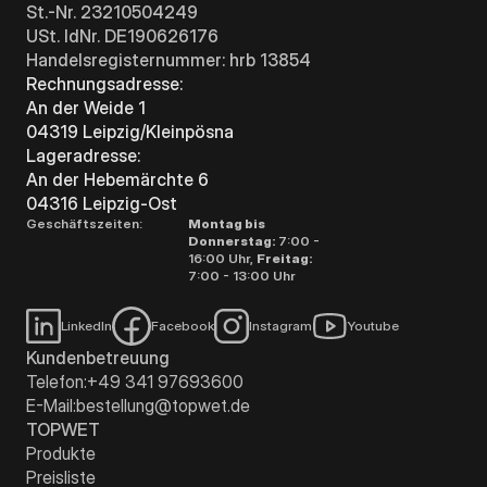
St.-Nr. 23210504249
USt. IdNr. DE190626176
Handelsregisternummer: hrb 13854
Rechnungsadresse:
An der Weide 1
04319 Leipzig/Kleinpösna
Lageradresse:
An der Hebemärchte 6
04316 Leipzig-Ost
Geschäftszeiten:
Montag bis
Donnerstag:
7:00 -
16:00 Uhr,
Freitag:
7:00 - 13:00 Uhr
LinkedIn
Facebook
Instagram
Youtube
Kundenbetreuung
Telefon:
+49 341 97693600
E-Mail:
bestellung@topwet.de
TOPWET
Produkte
Preisliste