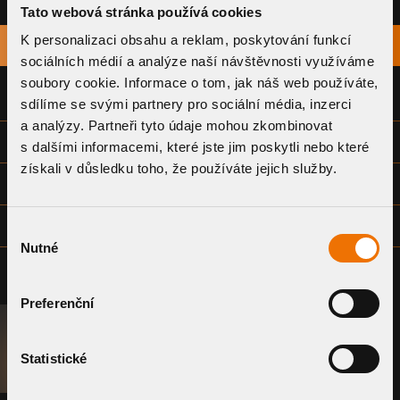
Tato webová stránka používá cookies
K personalizaci obsahu a reklam, poskytování funkcí
TITEL
HERUNTERLADEN
sociálních médií a analýze naší návštěvnosti využíváme
soubory cookie. Informace o tom, jak náš web používáte,
KONFORMITÄTSERKLÄRUNG
sdílíme se svými partnery pro sociální média, inzerci
a analýzy. Partneři tyto údaje mohou zkombinovat
TECHNISCHES DATENBLATT
s dalšími informacemi, které jste jim poskytli nebo které
získali v důsledku toho, že používáte jejich služby.
ANWEISUNGEN ZUM EINBAU
ZEICHNUNGSDOKUMENTATION - ALLGEMEIN (DWG)
Výběr
Nutné
souhlasu
Preferenční
B2B-PORTAL
Statistické