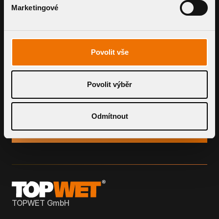
KALKULATION
Marketingové
Nutzen Sie unsereintelligenten Tools zur
Preis- und Durchflussberechnung
Povolit vše
Povolit výběr
SYSTEM ANFRAGEN
Odmítnout
TOPWET GmbH