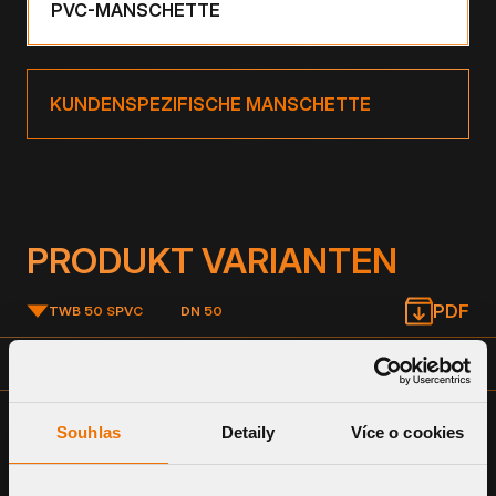
PVC-MANSCHETTE
KUNDENSPEZIFISCHE MANSCHETTE
PRODUKT VARIANTEN
PDF
TWB 50 S
PVC
DN 50
PDF
TWB 75 S
PVC
DN 70
Souhlas
Detaily
Více o cookies