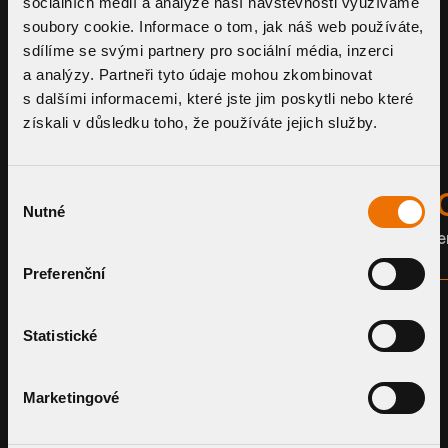
sociálních médií a analýze naší návštěvnosti využíváme
im 
soubory cookie. Informace o tom, jak náš web používáte,
Fa
sdílíme se svými partnery pro sociální média, inzerci
Sc
a analýzy. Partneři tyto údaje mohou zkombinovat
s dalšími informacemi, které jste jim poskytli nebo které
získali v důsledku toho, že používáte jejich služby.
Výběr
TW
TW
Nutné
souhlasu
Dachgully
Entlüft
Preferenční
Statistické
Marketingové