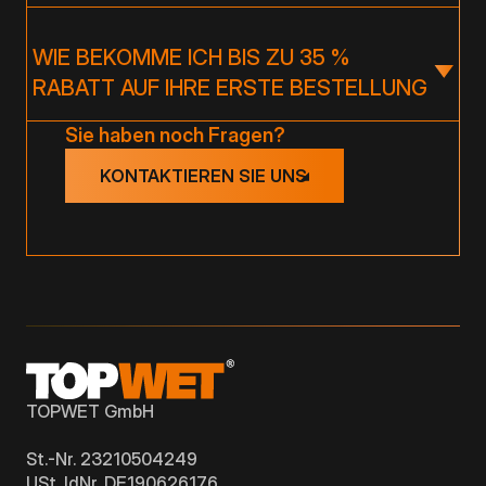
Wir versenden Waren aus einem lokalen Lager
in Deutschland. Dies ermöglicht uns eine schnelle
Lieferung ohne logistischen Aufwand. Die meisten
WIE BEKOMME ICH BIS ZU 35 %
Sendungen sind innerhalb weniger Tage unterwegs.
RABATT AUF IHRE ERSTE BESTELLUNG
Registrieren Sie sich einfach in unserem B2B-Portal.
Sie haben noch Fragen?
Direkt nach der Registrierung erhalten Sie Zugang
zu exklusiven B2B-Vorteilspreisen sowie einen
KONTAKTIEREN SIE UNS
zusätzlichen Rabattcode für Ihre erste Bestellung.
Diesen können Sie im Warenkorb einlösen und so bis
zu 35 % sparen!
TOPWET GmbH
St.-Nr. 23210504249
USt. IdNr. DE190626176