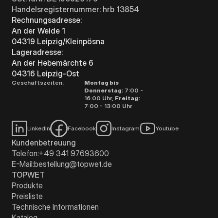
Handelsregisternummer: hrb 13854
Rechnungsadresse:
An der Weide 1
04319 Leipzig/Kleinpösna
Lageradresse:
An der Hebemärchte 6
04316 Leipzig-Ost
Geschäftszeiten:
Montag bis
Donnerstag:
7:00 -
16:00 Uhr,
Freitag:
7:00 - 13:00 Uhr
LinkedIn
Facebook
Instagram
Youtube
Kundenbetreuung
Telefon:
+49 341 97693600
E-Mail:
bestellung@topwet.de
TOPWET
Produkte
Preisliste
Technische Informationen
Katalog